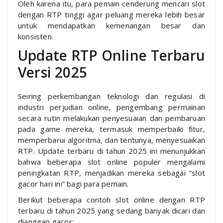
Oleh karena itu, para pemain cenderung mencari slot
dengan RTP tinggi agar peluang mereka lebih besar
untuk mendapatkan kemenangan besar dan
konsisten.
Update RTP Online Terbaru
Versi 2025
Seiring perkembangan teknologi dan regulasi di
industri perjudian online, pengembang permainan
secara rutin melakukan penyesuaian dan pembaruan
pada game mereka, termasuk memperbaiki fitur,
memperbarui algoritma, dan tentunya, menyesuaikan
RTP. Update terbaru di tahun 2025 ini menunjukkan
bahwa beberapa slot online populer mengalami
peningkatan RTP, menjadikan mereka sebagai “slot
gacor hari ini” bagi para pemain.
Berikut beberapa contoh slot online dengan RTP
terbaru di tahun 2025 yang sedang banyak dicari dan
dianggap gacor: