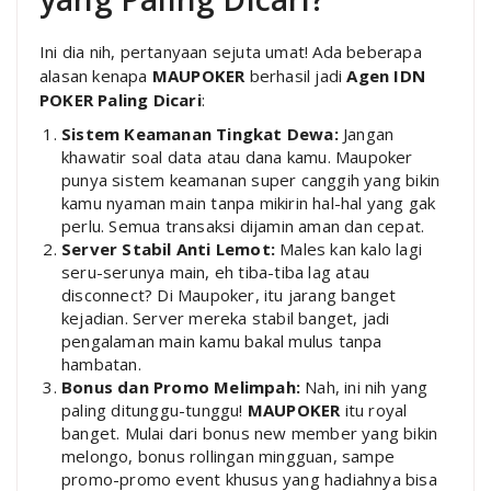
Ini dia nih, pertanyaan sejuta umat! Ada beberapa
alasan kenapa
MAUPOKER
berhasil jadi
Agen IDN
POKER Paling Dicari
:
Sistem Keamanan Tingkat Dewa:
Jangan
khawatir soal data atau dana kamu. Maupoker
punya sistem keamanan super canggih yang bikin
kamu nyaman main tanpa mikirin hal-hal yang gak
perlu. Semua transaksi dijamin aman dan cepat.
Server Stabil Anti Lemot:
Males kan kalo lagi
seru-serunya main, eh tiba-tiba lag atau
disconnect? Di Maupoker, itu jarang banget
kejadian. Server mereka stabil banget, jadi
pengalaman main kamu bakal mulus tanpa
hambatan.
Bonus dan Promo Melimpah:
Nah, ini nih yang
paling ditunggu-tunggu!
MAUPOKER
itu royal
banget. Mulai dari bonus new member yang bikin
melongo, bonus rollingan mingguan, sampe
promo-promo event khusus yang hadiahnya bisa