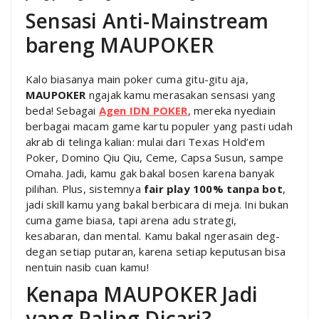
Sensasi Anti-Mainstream
bareng MAUPOKER
Kalo biasanya main poker cuma gitu-gitu aja,
MAUPOKER
ngajak kamu merasakan sensasi yang
beda! Sebagai
Agen IDN POKER
, mereka nyediain
berbagai macam game kartu populer yang pasti udah
akrab di telinga kalian: mulai dari Texas Hold’em
Poker, Domino Qiu Qiu, Ceme, Capsa Susun, sampe
Omaha. Jadi, kamu gak bakal bosen karena banyak
pilihan. Plus, sistemnya
fair play 100% tanpa bot
,
jadi skill kamu yang bakal berbicara di meja. Ini bukan
cuma game biasa, tapi arena adu strategi,
kesabaran, dan mental. Kamu bakal ngerasain deg-
degan setiap putaran, karena setiap keputusan bisa
nentuin nasib cuan kamu!
Kenapa MAUPOKER Jadi
yang Paling Dicari?