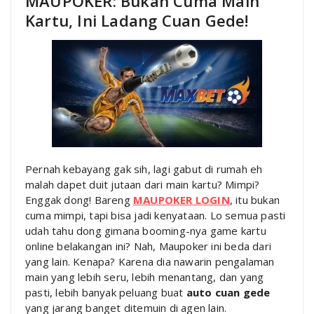
MAUPOKER: Bukan Cuma Main
Kartu, Ini Ladang Cuan Gede!
Pernah kebayang gak sih, lagi gabut di rumah eh
malah dapet duit jutaan dari main kartu? Mimpi?
Enggak dong! Bareng
MAUPOKER LOGIN
, itu bukan
cuma mimpi, tapi bisa jadi kenyataan. Lo semua pasti
udah tahu dong gimana booming-nya game kartu
online belakangan ini? Nah, Maupoker ini beda dari
yang lain. Kenapa? Karena dia nawarin pengalaman
main yang lebih seru, lebih menantang, dan yang
pasti, lebih banyak peluang buat
auto cuan gede
yang jarang banget ditemuin di agen lain.