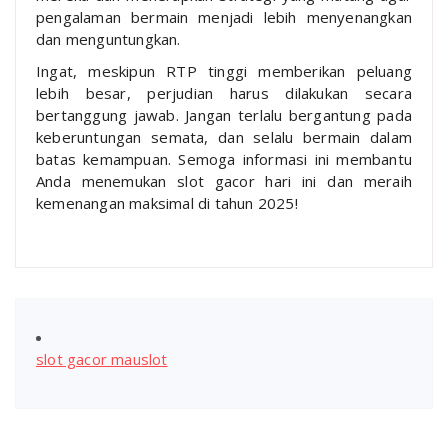
pengalaman bermain menjadi lebih menyenangkan
dan menguntungkan.
Ingat, meskipun RTP tinggi memberikan peluang
lebih besar, perjudian harus dilakukan secara
bertanggung jawab. Jangan terlalu bergantung pada
keberuntungan semata, dan selalu bermain dalam
batas kemampuan. Semoga informasi ini membantu
Anda menemukan slot gacor hari ini dan meraih
kemenangan maksimal di tahun 2025!
slot gacor mauslot