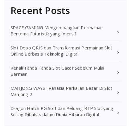
Recent Posts
SPACE GAMING Mengembangkan Permainan
Bertema Futuristik yang Imersif
Slot Depo QRIS dan Transformasi Permainan Slot
Online Berbasis Teknologi Digital
Kenali Tanda Tanda Slot Gacor Sebelum Mulai
Bermain
MAHJONG WAYS : Rahasia Perkalian Besar Di Slot
Mahjong 2
Dragon Hatch PG Soft dan Peluang RTP Slot yang
Sering Dibahas dalam Dunia Hiburan Digital