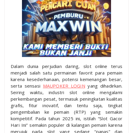
Dalam dunia perjudian daring, slot online terus
menjadi salah satu permainan favorit para pemain
karena kesederhanaan, potensi kemenangan besar,
serta sensasi
MAUPOKER LOGIN
yang dihadirkan.
Seiring waktu, industri slot online mengalami
perkembangan pesat, termasuk peningkatan kualitas
grafis, fitur inovatif, dan tentu saja, tingkat
pengembalian ke pemain (RTP) yang semakin
kompetitif. Pada tahun 2025 ini, istilah “Slot Gacor
Hari Ini” semakin populer di kalangan pemain karena
merujuk pada slot yang sedang “panas” dan