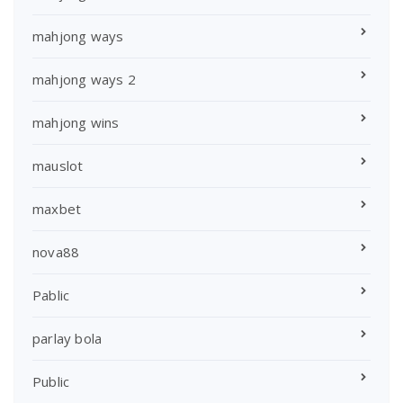
mahjong ways
mahjong ways 2
mahjong wins
mauslot
maxbet
nova88
Pablic
parlay bola
Public