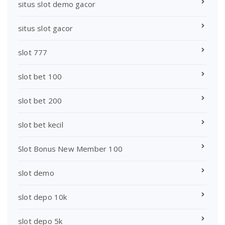
situs slot demo gacor
situs slot gacor
slot 777
slot bet 100
slot bet 200
slot bet kecil
Slot Bonus New Member 100
slot demo
slot depo 10k
slot depo 5k