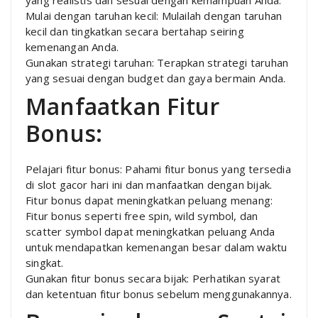
Mulai dengan taruhan kecil: Mulailah dengan taruhan
kecil dan tingkatkan secara bertahap seiring
kemenangan Anda.
Gunakan strategi taruhan: Terapkan strategi taruhan
yang sesuai dengan budget dan gaya bermain Anda.
Manfaatkan Fitur
Bonus:
Pelajari fitur bonus: Pahami fitur bonus yang tersedia
di slot gacor hari ini dan manfaatkan dengan bijak.
Fitur bonus dapat meningkatkan peluang menang:
Fitur bonus seperti free spin, wild symbol, dan
scatter symbol dapat meningkatkan peluang Anda
untuk mendapatkan kemenangan besar dalam waktu
singkat.
Gunakan fitur bonus secara bijak: Perhatikan syarat
dan ketentuan fitur bonus sebelum menggunakannya.