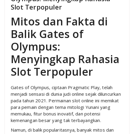
Slot Terpopuler
Mitos dan Fakta di
Balik Gates of
Olympus:
Menyingkap Rahasia
Slot Terpopuler
Gates of Olympus, ciptaan Pragmatic Play, telah
menjadi sensasi di dunia judi online sejak diluncurkan
pada tahun 2021. Permainan slot online ini memikat
para pemain dengan tema mitologi Yunani yang
memukau, fitur bonus inovatif, dan potensi
kemenangan besar yang tak terbayangkan.
Namun, di balik popularitasnya, banyak mitos dan