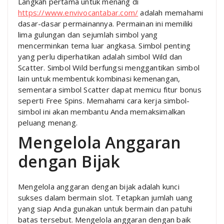
Langkah pertama untuk menang di
https://www.envivocantabar.com/
adalah memahami
dasar-dasar permainannya. Permainan ini memiliki
lima gulungan dan sejumlah simbol yang
mencerminkan tema luar angkasa. Simbol penting
yang perlu diperhatikan adalah simbol Wild dan
Scatter. Simbol Wild berfungsi menggantikan simbol
lain untuk membentuk kombinasi kemenangan,
sementara simbol Scatter dapat memicu fitur bonus
seperti Free Spins. Memahami cara kerja simbol-
simbol ini akan membantu Anda memaksimalkan
peluang menang.
Mengelola Anggaran
dengan Bijak
Mengelola anggaran dengan bijak adalah kunci
sukses dalam bermain slot. Tetapkan jumlah uang
yang siap Anda gunakan untuk bermain dan patuhi
batas tersebut. Mengelola anggaran dengan baik