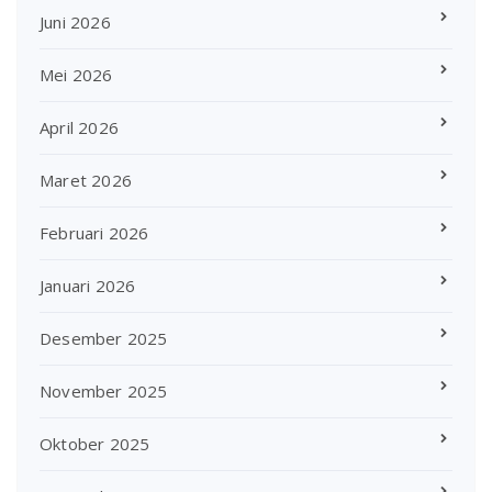
Juni 2026
Mei 2026
April 2026
Maret 2026
Februari 2026
Januari 2026
Desember 2025
November 2025
Oktober 2025