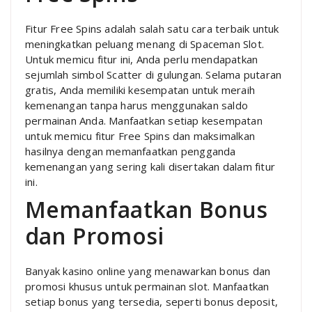
Fitur Free Spins adalah salah satu cara terbaik untuk
meningkatkan peluang menang di Spaceman Slot.
Untuk memicu fitur ini, Anda perlu mendapatkan
sejumlah simbol Scatter di gulungan. Selama putaran
gratis, Anda memiliki kesempatan untuk meraih
kemenangan tanpa harus menggunakan saldo
permainan Anda. Manfaatkan setiap kesempatan
untuk memicu fitur Free Spins dan maksimalkan
hasilnya dengan memanfaatkan pengganda
kemenangan yang sering kali disertakan dalam fitur
ini.
Memanfaatkan Bonus
dan Promosi
Banyak kasino online yang menawarkan bonus dan
promosi khusus untuk permainan slot. Manfaatkan
setiap bonus yang tersedia, seperti bonus deposit,