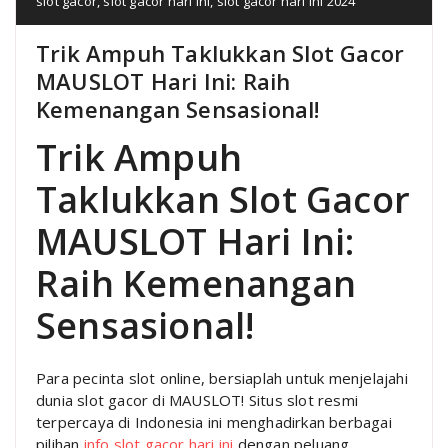
slot gacor
,
slot gacor hari ini
,
slot gacor hari ini 2024
Trik Ampuh Taklukkan Slot Gacor
MAUSLOT Hari Ini: Raih
Kemenangan Sensasional!
Trik Ampuh
Taklukkan Slot Gacor
MAUSLOT Hari Ini:
Raih Kemenangan
Sensasional!
Para pecinta slot online, bersiaplah untuk menjelajahi
dunia slot gacor di MAUSLOT! Situs slot resmi
terpercaya di Indonesia ini menghadirkan berbagai
pilihan
info slot gacor hari ini
dengan peluang