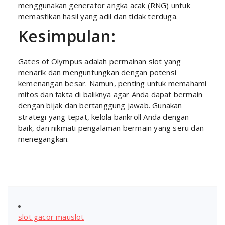
menggunakan generator angka acak (RNG) untuk
memastikan hasil yang adil dan tidak terduga.
Kesimpulan:
Gates of Olympus adalah permainan slot yang
menarik dan menguntungkan dengan potensi
kemenangan besar. Namun, penting untuk memahami
mitos dan fakta di baliknya agar Anda dapat bermain
dengan bijak dan bertanggung jawab. Gunakan
strategi yang tepat, kelola bankroll Anda dengan
baik, dan nikmati pengalaman bermain yang seru dan
menegangkan.
slot gacor mauslot