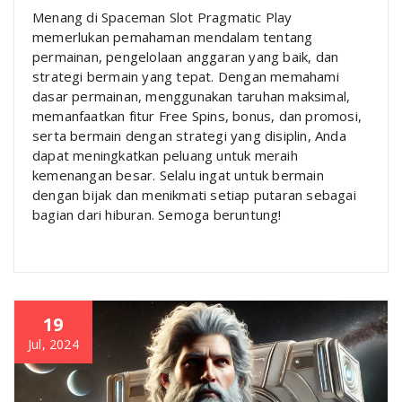
Menang di Spaceman Slot Pragmatic Play
memerlukan pemahaman mendalam tentang
permainan, pengelolaan anggaran yang baik, dan
strategi bermain yang tepat. Dengan memahami
dasar permainan, menggunakan taruhan maksimal,
memanfaatkan fitur Free Spins, bonus, dan promosi,
serta bermain dengan strategi yang disiplin, Anda
dapat meningkatkan peluang untuk meraih
kemenangan besar. Selalu ingat untuk bermain
dengan bijak dan menikmati setiap putaran sebagai
bagian dari hiburan. Semoga beruntung!
19
Jul, 2024