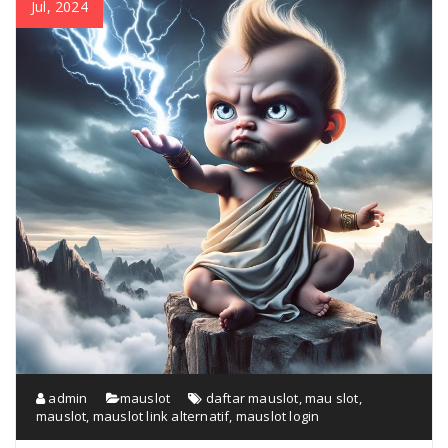
Jul, 2024
admin
mauslot
daftar mauslot
,
mau slot
,
mauslot
,
mauslot link alternatif
,
mauslot login