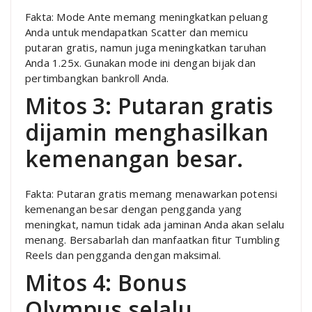
Fakta: Mode Ante memang meningkatkan peluang
Anda untuk mendapatkan Scatter dan memicu
putaran gratis, namun juga meningkatkan taruhan
Anda 1.25x. Gunakan mode ini dengan bijak dan
pertimbangkan bankroll Anda.
Mitos 3: Putaran gratis
dijamin menghasilkan
kemenangan besar.
Fakta: Putaran gratis memang menawarkan potensi
kemenangan besar dengan pengganda yang
meningkat, namun tidak ada jaminan Anda akan selalu
menang. Bersabarlah dan manfaatkan fitur Tumbling
Reels dan pengganda dengan maksimal.
Mitos 4: Bonus
Olympus selalu