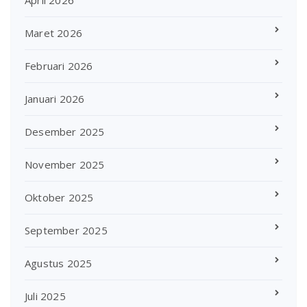
April 2026
Maret 2026
Februari 2026
Januari 2026
Desember 2025
November 2025
Oktober 2025
September 2025
Agustus 2025
Juli 2025