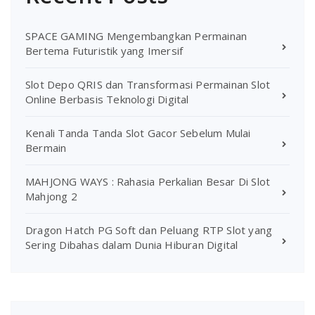
SPACE GAMING Mengembangkan Permainan
Bertema Futuristik yang Imersif
Slot Depo QRIS dan Transformasi Permainan Slot
Online Berbasis Teknologi Digital
Kenali Tanda Tanda Slot Gacor Sebelum Mulai
Bermain
MAHJONG WAYS : Rahasia Perkalian Besar Di Slot
Mahjong 2
Dragon Hatch PG Soft dan Peluang RTP Slot yang
Sering Dibahas dalam Dunia Hiburan Digital