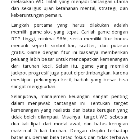
melakukan WD. Inilah yang menjadi tantangan utama
dan sekaligus ujian ketahanan mental, strategi, dan
keberuntungan pemain.
Langkah pertama yang harus dilakukan adalah
memilih game slot yang tepat. Carilah game dengan
RTP tinggi, minimal 96%, serta memiliki fitur bonus
menarik seperti simbol liar, scatter, dan putaran
gratis. Game dengan fitur ini biasanya memberikan
peluang lebih besar untuk mendapatkan kemenangan
dari taruhan kecil. Selain itu, game yang memiliki
jackpot progresif juga patut dipertimbangkan, karena
meskipun peluangnya kecil, hadiah yang besar bisa
sangat menggiurkan.
Selanjutnya, manajemen keuangan sangat penting
dalam menjawab tantangan ini. Tentukan target
kemenangan yang realistis dan batas kerugian yang
tidak boleh dilampaui. Misalnya, target WD sebesar
dua kali lipat dari modal awal, dan batas kerugian
maksimal 5 kali taruhan. Dengan disiplin terhadap
batas ini, pemain bisa tetap fokus dan tidak terbawa