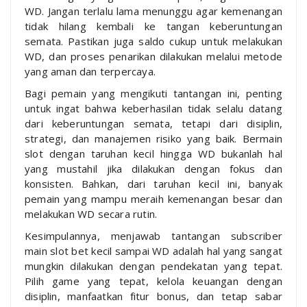
WD. Jangan terlalu lama menunggu agar kemenangan
tidak hilang kembali ke tangan keberuntungan
semata. Pastikan juga saldo cukup untuk melakukan
WD, dan proses penarikan dilakukan melalui metode
yang aman dan terpercaya.
Bagi pemain yang mengikuti tantangan ini, penting
untuk ingat bahwa keberhasilan tidak selalu datang
dari keberuntungan semata, tetapi dari disiplin,
strategi, dan manajemen risiko yang baik. Bermain
slot dengan taruhan kecil hingga WD bukanlah hal
yang mustahil jika dilakukan dengan fokus dan
konsisten. Bahkan, dari taruhan kecil ini, banyak
pemain yang mampu meraih kemenangan besar dan
melakukan WD secara rutin.
Kesimpulannya, menjawab tantangan subscriber
main slot bet kecil sampai WD adalah hal yang sangat
mungkin dilakukan dengan pendekatan yang tepat.
Pilih game yang tepat, kelola keuangan dengan
disiplin, manfaatkan fitur bonus, dan tetap sabar