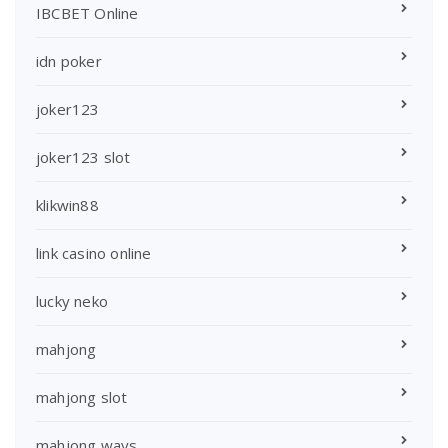
IBCBET Online
idn poker
joker123
joker123 slot
klikwin88
link casino online
lucky neko
mahjong
mahjong slot
mahjong ways