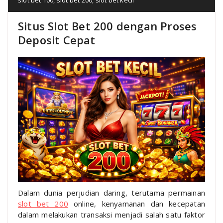
Situs Slot Bet 200 dengan Proses
Deposit Cepat
Dalam dunia perjudian daring, terutama permainan
slot bet 200
online, kenyamanan dan kecepatan
dalam melakukan transaksi menjadi salah satu faktor