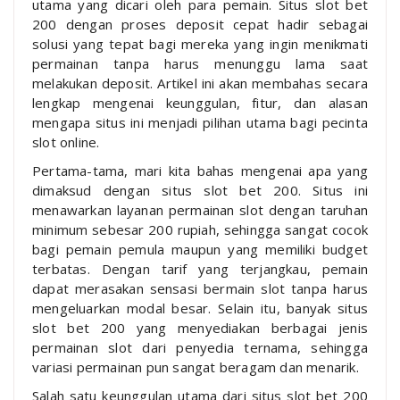
utama yang dicari oleh para pemain. Situs slot bet
200 dengan proses deposit cepat hadir sebagai
solusi yang tepat bagi mereka yang ingin menikmati
permainan tanpa harus menunggu lama saat
melakukan deposit. Artikel ini akan membahas secara
lengkap mengenai keunggulan, fitur, dan alasan
mengapa situs ini menjadi pilihan utama bagi pecinta
slot online.
Pertama-tama, mari kita bahas mengenai apa yang
dimaksud dengan situs slot bet 200. Situs ini
menawarkan layanan permainan slot dengan taruhan
minimum sebesar 200 rupiah, sehingga sangat cocok
bagi pemain pemula maupun yang memiliki budget
terbatas. Dengan tarif yang terjangkau, pemain
dapat merasakan sensasi bermain slot tanpa harus
mengeluarkan modal besar. Selain itu, banyak situs
slot bet 200 yang menyediakan berbagai jenis
permainan slot dari penyedia ternama, sehingga
variasi permainan pun sangat beragam dan menarik.
Salah satu keunggulan utama dari situs slot bet 200