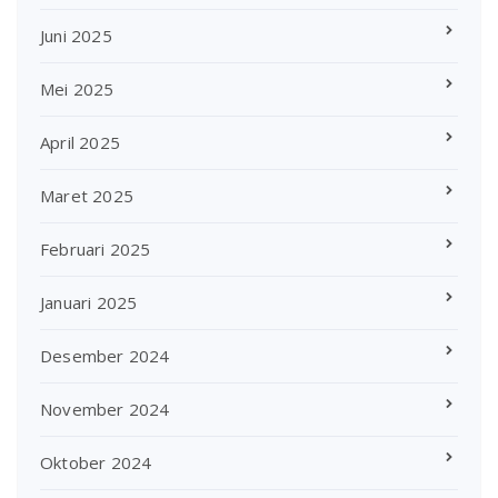
Juni 2025
Mei 2025
April 2025
Maret 2025
Februari 2025
Januari 2025
Desember 2024
November 2024
Oktober 2024