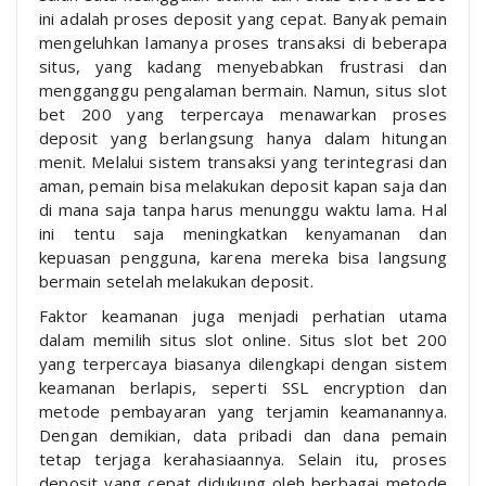
ini adalah proses deposit yang cepat. Banyak pemain
mengeluhkan lamanya proses transaksi di beberapa
situs, yang kadang menyebabkan frustrasi dan
mengganggu pengalaman bermain. Namun, situs slot
bet 200 yang terpercaya menawarkan proses
deposit yang berlangsung hanya dalam hitungan
menit. Melalui sistem transaksi yang terintegrasi dan
aman, pemain bisa melakukan deposit kapan saja dan
di mana saja tanpa harus menunggu waktu lama. Hal
ini tentu saja meningkatkan kenyamanan dan
kepuasan pengguna, karena mereka bisa langsung
bermain setelah melakukan deposit.
Faktor keamanan juga menjadi perhatian utama
dalam memilih situs slot online. Situs slot bet 200
yang terpercaya biasanya dilengkapi dengan sistem
keamanan berlapis, seperti SSL encryption dan
metode pembayaran yang terjamin keamanannya.
Dengan demikian, data pribadi dan dana pemain
tetap terjaga kerahasiaannya. Selain itu, proses
deposit yang cepat didukung oleh berbagai metode