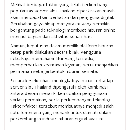
Melihat berbagai faktor yang telah berkembang,
popularitas server slot Thailand diperkirakan masih
akan mendapatkan perhatian dari pengguna digital.
Perubahan gaya hidup masyarakat yang semakin
bergantung pada teknologi membuat hiburan online
menjadi bagian dari aktivitas sehari-hari.
Namun, keputusan dalam memilih platform hiburan
tetap perlu dilakukan secara bijak. Pengguna
sebaiknya memahami fitur yang tersedia,
memperhatikan keamanan layanan, serta menjadikan
permainan sebagai bentuk hiburan semata.
Secara keseluruhan, meningkatnya minat terhadap
server slot Thailand dipengaruhi oleh kombinasi
antara desain menarik, kemudahan penggunaan,
variasi permainan, serta perkembangan teknologi.
Faktor-faktor tersebut membuatnya menjadi salah
satu fenomena yang menarik untuk diamati dalam
perkembangan industri hiburan digital saat ini.