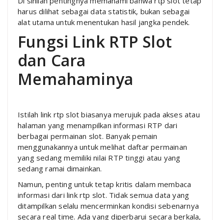
Di sinilah pentingnya memahami bahwa rtp slot tetap
harus dilihat sebagai data statistik, bukan sebagai
alat utama untuk menentukan hasil jangka pendek.
Fungsi Link RTP Slot
dan Cara
Memahaminya
Istilah link rtp slot biasanya merujuk pada akses atau
halaman yang menampilkan informasi RTP dari
berbagai permainan slot. Banyak pemain
menggunakannya untuk melihat daftar permainan
yang sedang memiliki nilai RTP tinggi atau yang
sedang ramai dimainkan.
Namun, penting untuk tetap kritis dalam membaca
informasi dari link rtp slot. Tidak semua data yang
ditampilkan selalu mencerminkan kondisi sebenarnya
secara real time. Ada yang diperbarui secara berkala,