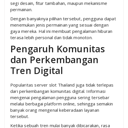
segi desain, fitur tambahan, maupun mekanisme
permainan.
Dengan banyaknya pilihan tersebut, pengguna dapat
menemukan jenis permainan yang sesuai dengan
gaya mereka. Hal ini membuat pengalaman hiburan
terasa lebih personal dan tidak monoton.
Pengaruh Komunitas
dan Perkembangan
Tren Digital
Popularitas server slot Thailand juga tidak terlepas
dari perkembangan komunitas digital. Informasi
mengenai pengalaman pengguna sering tersebar
melalui berbagai platform online, sehingga semakin
banyak orang mengenal keberadaan layanan
tersebut.
Ketika sebuah tren mulai banyak dibicarakan, rasa