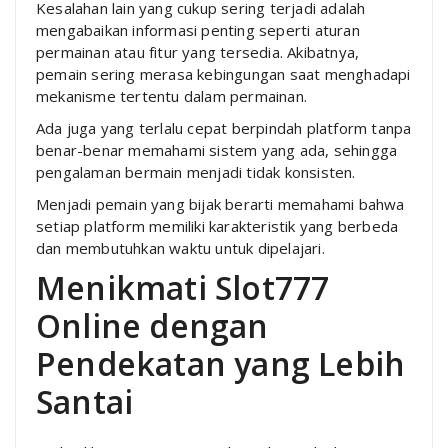
Kesalahan lain yang cukup sering terjadi adalah
mengabaikan informasi penting seperti aturan
permainan atau fitur yang tersedia. Akibatnya,
pemain sering merasa kebingungan saat menghadapi
mekanisme tertentu dalam permainan.
Ada juga yang terlalu cepat berpindah platform tanpa
benar-benar memahami sistem yang ada, sehingga
pengalaman bermain menjadi tidak konsisten.
Menjadi pemain yang bijak berarti memahami bahwa
setiap platform memiliki karakteristik yang berbeda
dan membutuhkan waktu untuk dipelajari.
Menikmati Slot777
Online dengan
Pendekatan yang Lebih
Santai