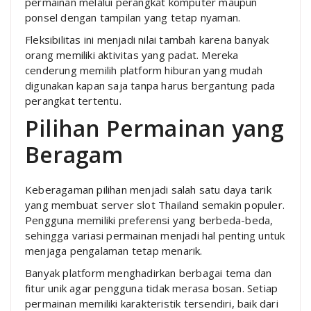
permainan melalui perangkat komputer maupun
ponsel dengan tampilan yang tetap nyaman.
Fleksibilitas ini menjadi nilai tambah karena banyak
orang memiliki aktivitas yang padat. Mereka
cenderung memilih platform hiburan yang mudah
digunakan kapan saja tanpa harus bergantung pada
perangkat tertentu.
Pilihan Permainan yang
Beragam
Keberagaman pilihan menjadi salah satu daya tarik
yang membuat server slot Thailand semakin populer.
Pengguna memiliki preferensi yang berbeda-beda,
sehingga variasi permainan menjadi hal penting untuk
menjaga pengalaman tetap menarik.
Banyak platform menghadirkan berbagai tema dan
fitur unik agar pengguna tidak merasa bosan. Setiap
permainan memiliki karakteristik tersendiri, baik dari