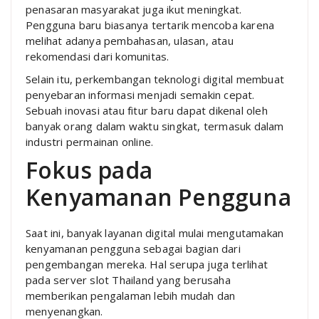
penasaran masyarakat juga ikut meningkat.
Pengguna baru biasanya tertarik mencoba karena
melihat adanya pembahasan, ulasan, atau
rekomendasi dari komunitas.
Selain itu, perkembangan teknologi digital membuat
penyebaran informasi menjadi semakin cepat.
Sebuah inovasi atau fitur baru dapat dikenal oleh
banyak orang dalam waktu singkat, termasuk dalam
industri permainan online.
Fokus pada
Kenyamanan Pengguna
Saat ini, banyak layanan digital mulai mengutamakan
kenyamanan pengguna sebagai bagian dari
pengembangan mereka. Hal serupa juga terlihat
pada server slot Thailand yang berusaha
memberikan pengalaman lebih mudah dan
menyenangkan.