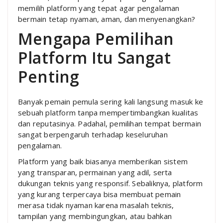
memilih platform yang tepat agar pengalaman
bermain tetap nyaman, aman, dan menyenangkan?
Mengapa Pemilihan
Platform Itu Sangat
Penting
Banyak pemain pemula sering kali langsung masuk ke
sebuah platform tanpa mempertimbangkan kualitas
dan reputasinya. Padahal, pemilihan tempat bermain
sangat berpengaruh terhadap keseluruhan
pengalaman.
Platform yang baik biasanya memberikan sistem
yang transparan, permainan yang adil, serta
dukungan teknis yang responsif. Sebaliknya, platform
yang kurang terpercaya bisa membuat pemain
merasa tidak nyaman karena masalah teknis,
tampilan yang membingungkan, atau bahkan