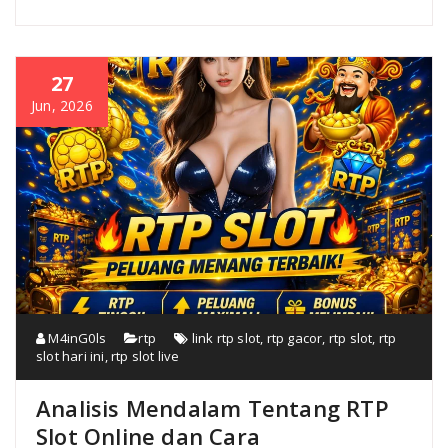
27
Jun, 2026
M4inG0ls
rtp
link rtp slot
,
rtp gacor
,
rtp slot
,
rtp
slot hari ini
,
rtp slot live
Analisis Mendalam Tentang RTP
Slot Online dan Cara