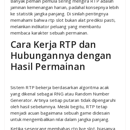
Banyak pemain pemula sering mengira RTP adalah
jaminan kemenangan harian, padahal konsepnya lebih
ke statistik jangka panjang. Di sinilah pentingnya
memahami bahwa rtp slot bukan alat prediksi pasti,
melainkan indikator peluang yang membantu
membaca karakter sebuah permainan.
Cara Kerja RTP dan
Hubungannya dengan
Hasil Permainan
Sistem RTP bekerja berdasarkan algoritma acak
yang dikenal sebagai RNG atau Random Number
Generator. Artinya setiap putaran tidak dipengaruhi
oleh hasil sebelumnya. Meski begitu, RTP tetap
menjadi acuan bagaimana sebuah game didesain
untuk mengembalikan nilai dalam jangka panjang.
Ketika seseorang membahas rtp live slot, biasanya