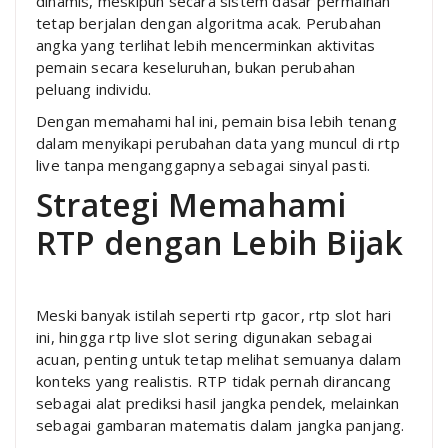
dinamis, meskipun secara sistem dasar permainan
tetap berjalan dengan algoritma acak. Perubahan
angka yang terlihat lebih mencerminkan aktivitas
pemain secara keseluruhan, bukan perubahan
peluang individu.
Dengan memahami hal ini, pemain bisa lebih tenang
dalam menyikapi perubahan data yang muncul di rtp
live tanpa menganggapnya sebagai sinyal pasti.
Strategi Memahami
RTP dengan Lebih Bijak
Meski banyak istilah seperti rtp gacor, rtp slot hari
ini, hingga rtp live slot sering digunakan sebagai
acuan, penting untuk tetap melihat semuanya dalam
konteks yang realistis. RTP tidak pernah dirancang
sebagai alat prediksi hasil jangka pendek, melainkan
sebagai gambaran matematis dalam jangka panjang.