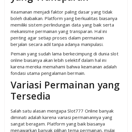
Keamanan menjadi faktor paling dasar yang tidak
boleh diabaikan. Platform yang berkualitas biasanya
memiliki sistem perlindungan data yang baik serta
mekanisme permainan yang transparan. Hal ini
penting agar setiap proses dalam permainan
berjalan secara adil tanpa adanya manipulasi.
Pemain yang sudah lama berkecimpung di dunia slot
online biasanya akan lebih selektif dalam hal ini
karena mereka memahami bahwa keamanan adalah
fondasi utama pengalaman bermain.
Variasi Permainan yang
Tersedia
Salah satu alasan mengapa Slot777 Online banyak
diminati adalah karena variasi permainannya yang
sangat beragam. Platform yang baik biasanya
menawarkan banyak pilihan tema permainan, mulai