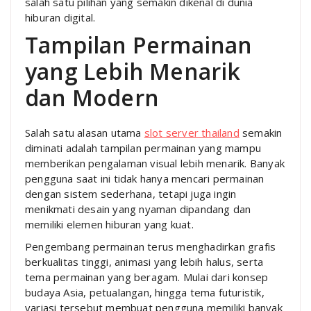
salah satu pilihan yang semakin dikenal di dunia
hiburan digital.
Tampilan Permainan
yang Lebih Menarik
dan Modern
Salah satu alasan utama
slot server thailand
semakin
diminati adalah tampilan permainan yang mampu
memberikan pengalaman visual lebih menarik. Banyak
pengguna saat ini tidak hanya mencari permainan
dengan sistem sederhana, tetapi juga ingin
menikmati desain yang nyaman dipandang dan
memiliki elemen hiburan yang kuat.
Pengembang permainan terus menghadirkan grafis
berkualitas tinggi, animasi yang lebih halus, serta
tema permainan yang beragam. Mulai dari konsep
budaya Asia, petualangan, hingga tema futuristik,
variasi tersebut membuat pengguna memiliki banyak