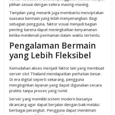
pilihan sesuai dengan selera masing-masing.
Tampilan yang menarik juga membantu menciptakan
suasana bermain yang lebih menyenangkan. Bagi
sebagian pengguna, faktor visual menjadi bagian
penting karena dapat meningkatkan kenyamanan
ketika menikmati permainan dalam waktu tertentu.
Pengalaman Bermain
yang Lebih Fleksibel
Kemudahan akses menjadi faktor lain yang membuat
server slot Thailand mendapatkan perhatian besar.
Di era digital seperti sekarang, pengguna
menginginkan layanan yang dapat digunakan secara
praktis tanpa proses yang rumit.
Server yang memiliki sistem modern biasanya
dirancang agar dapat berjalan dengan baik melalui
berbagai perangkat. Pengguna dapat menikmati