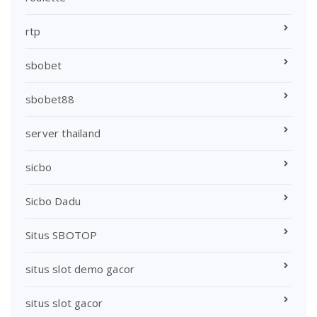
rtp
sbobet
sbobet88
server thailand
sicbo
Sicbo Dadu
Situs SBOTOP
situs slot demo gacor
situs slot gacor