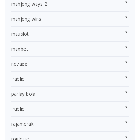
mahjong ways 2
mahjong wins
mauslot
maxbet
nova88
Pablic
parlay bola
Public
rajamerak
roulette