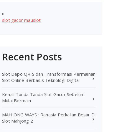
slot gacor mauslot
Recent Posts
Slot Depo QRIS dan Transformasi Permainan
Slot Online Berbasis Teknologi Digital
Kenali Tanda Tanda Slot Gacor Sebelum
Mulai Bermain
MAHJONG WAYS : Rahasia Perkalian Besar Di
Slot Mahjong 2