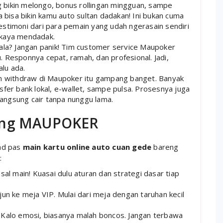
 bikin melongo, bonus rollingan mingguan, sampe
isa bikin kamu auto sultan dadakan! Ini bukan cuma
estimoni dari para pemain yang udah ngerasain sendiri
 kaya mendadak.
la? Jangan panik! Tim customer service Maupoker
 Responnya cepat, ramah, dan profesional. Jadi,
lu ada.
 withdraw di Maupoker itu gampang banget. Banyak
sfer bank lokal, e-wallet, sampe pulsa. Prosesnya juga
 langsung cair tanpa nunggu lama.
reng MAUPOKER
ad pas
main kartu online auto cuan gede
bareng
:
sal main! Kuasai dulu aturan dan strategi dasar tiap
un ke meja VIP. Mulai dari meja dengan taruhan kecil
 Kalo emosi, biasanya malah boncos. Jangan terbawa