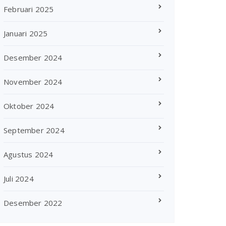
Februari 2025
Januari 2025
Desember 2024
November 2024
Oktober 2024
September 2024
Agustus 2024
Juli 2024
Desember 2022