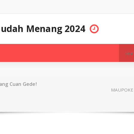
e Mudah Menang 2024
Search
for:
dang Cuan Gede!
MAUPOKER: