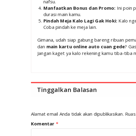
nafsu.
Manfaatkan Bonus dan Promo:
Ini poin 
durasi main kamu.
Pindah Meja Kalo Lagi Gak Hoki:
Kalo nge
Coba pindah ke meja lain.
Gimana, udah siap gabung bareng ribuan pemai
dan
main kartu online auto cuan gede
? Gas
Jangan kaget ya kalo rekening kamu tiba-tib
Tinggalkan Balasan
Alamat email Anda tidak akan dipublikasikan.
Ruas
Komentar
*