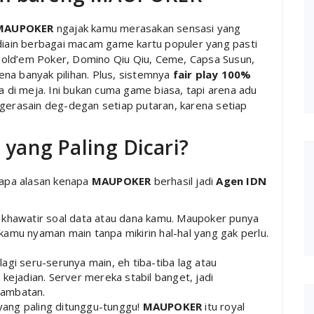
MAUPOKER
ngajak kamu merasakan sensasi yang
diain berbagai macam game kartu populer yang pasti
s Hold’em Poker, Domino Qiu Qiu, Ceme, Capsa Susun,
na banyak pilihan. Plus, sistemnya
fair play 100%
ara di meja. Ini bukan cuma game biasa, tapi arena adu
ngerasain deg-degan setiap putaran, karena setiap
yang Paling Dicari?
erapa alasan kenapa
MAUPOKER
berhasil jadi
Agen IDN
 khawatir soal data atau dana kamu. Maupoker punya
amu nyaman main tanpa mikirin hal-hal yang gak perlu.
lagi seru-serunya main, eh tiba-tiba lag atau
kejadian. Server mereka stabil banget, jadi
hambatan.
 yang paling ditunggu-tunggu!
MAUPOKER
itu royal