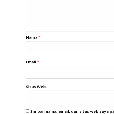
Nama
*
Email
*
Situs Web
Simpan nama, email, dan situs web saya p