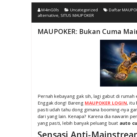
M4inG0ls
Uncategorized
Daftar MAUPO
alternative
,
SITUS MAUPOKER
MAUPOKER: Bukan Cuma Main 
Pernah kebayang gak sih, lagi gabut di rumah 
Enggak dong! Bareng
MAUPOKER LOGIN
, it
pasti udah tahu dong gimana booming-nya game
dari yang lain. Kenapa? Karena dia nawarin pe
yang pasti, lebih banyak peluang buat
auto c
Sensasi Anti-Mainstr