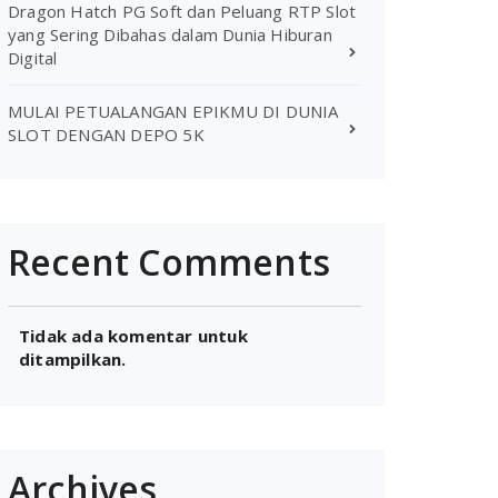
Dragon Hatch PG Soft dan Peluang RTP Slot
yang Sering Dibahas dalam Dunia Hiburan
Digital
MULAI PETUALANGAN EPIKMU DI DUNIA
SLOT DENGAN DEPO 5K
Recent Comments
Tidak ada komentar untuk
ditampilkan.
Archives