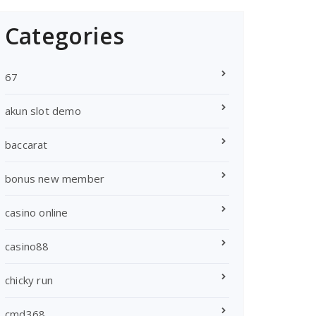
Categories
67
akun slot demo
baccarat
bonus new member
casino online
casino88
chicky run
cmd368