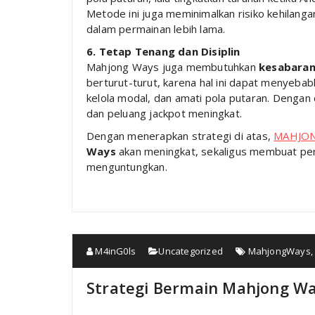
Metode ini juga meminimalkan risiko kehilan
dalam permainan lebih lama.
6. Tetap Tenang dan Disiplin
Mahjong Ways juga membutuhkan
kesabaran 
berturut-turut, karena hal ini dapat menyebabk
kelola modal, dan amati pola putaran. Dengan 
dan peluang jackpot meningkat.
Dengan menerapkan strategi di atas,
MAHJO
Ways
akan meningkat, sekaligus membuat pe
menguntungkan.
M4inG0ls
Uncategorized
MahjongWays
Strategi Bermain Mahjong Ways