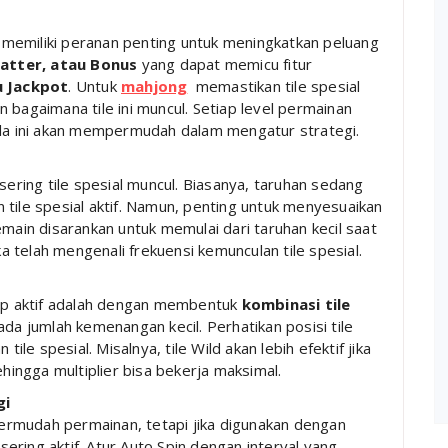
al memiliki peranan penting untuk meningkatkan peluang
catter, atau Bonus
yang dapat memicu fitur
au Jackpot
. Untuk
mahjong
memastikan tile spesial
 bagaimana tile ini muncul. Setiap level permainan
ola ini akan mempermudah dalam mengatur strategi.
ring tile spesial muncul. Biasanya, taruhan sedang
tile spesial aktif. Namun, penting untuk menyesuaikan
emain disarankan untuk memulai dari taruhan kecil saat
 telah mengenali frekuensi kemunculan tile spesial.
tap aktif adalah dengan membentuk
kombinasi tile
ada jumlah kemenangan kecil. Perhatikan posisi tile
e spesial. Misalnya, tile Wild akan lebih efektif jika
ehingga multiplier bisa bekerja maksimal.
gi
rmudah permainan, tetapi jika digunakan dengan
 sering aktif. Atur Auto Spin dengan interval yang