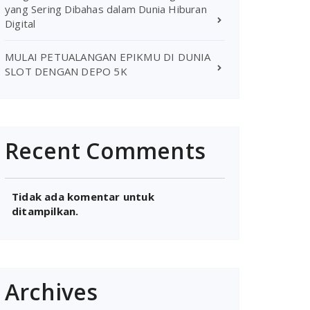
yang Sering Dibahas dalam Dunia Hiburan
Digital
MULAI PETUALANGAN EPIKMU DI DUNIA
SLOT DENGAN DEPO 5K
Recent Comments
Tidak ada komentar untuk
ditampilkan.
Archives