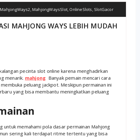
,
MahjongWays2
,
MahjongWaysSlot
,
OnlineSlots
,
SlotGacor
ASI MAHJONG WAYS LEBIH MUDAH
alangan pecinta slot online karena menghadirkan
ng menarik.
mahjong
Banyak pemain mencari cara
n membuka peluang jackpot. Meskipun permainan ini
terbaru yang bisa membantu meningkatkan peluang
mainan
ng untuk memahami pola dasar permainan Mahjong
mun sering kali terdapat ritme tertentu yang bisa