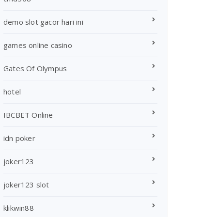
demo slot gacor hari ini
games online casino
Gates Of Olympus
hotel
IBCBET Online
idn poker
joker123
joker123 slot
klikwin88