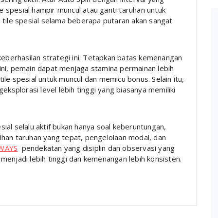
le spesial hampir muncul atau ganti taruhan untuk
 tile spesial selama beberapa putaran akan sangat
berhasilan strategi ini. Tetapkan batas kemenangan
ini, pemain dapat menjaga stamina permainan lebih
le spesial untuk muncul dan memicu bonus. Selain itu,
plorasi level lebih tinggi yang biasanya memiliki
esial selalu aktif bukan hanya soal keberuntungan,
ihan taruhan yang tepat, pengelolaan modal, dan
WAYS
pendekatan yang disiplin dan observasi yang
l menjadi lebih tinggi dan kemenangan lebih konsisten.