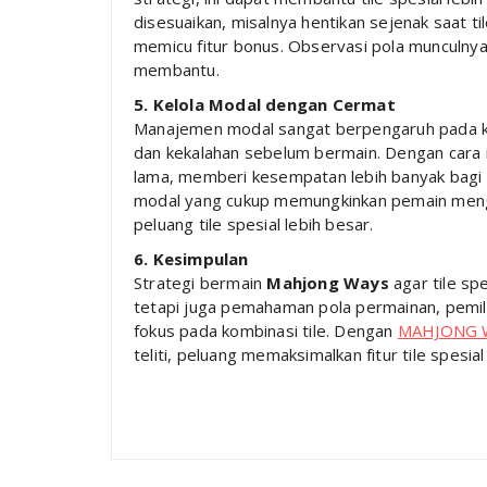
disesuaikan, misalnya hentikan sejenak saat ti
memicu fitur bonus. Observasi pola munculnya
membantu.
5. Kelola Modal dengan Cermat
Manajemen modal sangat berpengaruh pada ke
dan kekalahan sebelum bermain. Dengan cara 
lama, memberi kesempatan lebih banyak bagi ti
modal yang cukup memungkinkan pemain mengeks
peluang tile spesial lebih besar.
6. Kesimpulan
Strategi bermain
Mahjong Ways
agar tile sp
tetapi juga pemahaman pola permainan, pemil
fokus pada kombinasi tile. Dengan
MAHJONG 
teliti, peluang memaksimalkan fitur tile spesia