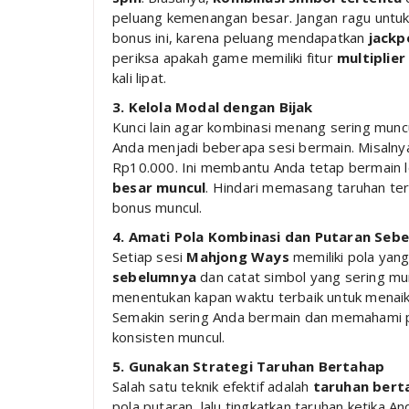
peluang kemenangan besar. Jangan ragu untu
bonus ini, karena peluang mendapatkan
jackp
periksa apakah game memiliki fitur
multiplier
kali lipat.
3. Kelola Modal dengan Bijak
Kunci lain agar kombinasi menang sering munc
Anda menjadi beberapa sesi bermain. Misalnya
Rp10.000. Ini membantu Anda tetap bermain
besar muncul
. Hindari memasang taruhan ter
bonus muncul.
4. Amati Pola Kombinasi dan Putaran Seb
Setiap sesi
Mahjong Ways
memiliki pola yan
sebelumnya
dan catat simbol yang sering mun
menentukan kapan waktu terbaik untuk menaikk
Semakin sering Anda bermain dan memahami p
konsisten muncul.
5. Gunakan Strategi Taruhan Bertahap
Salah satu teknik efektif adalah
taruhan bert
pola putaran, lalu tingkatkan taruhan ketika 