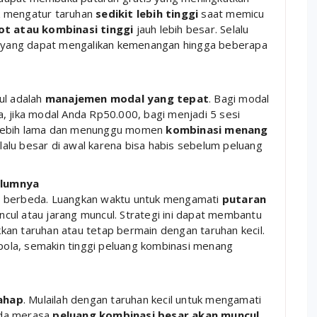
k mengatur taruhan
sedikit lebih tinggi
saat memicu
ot atau kombinasi tinggi
jauh lebih besar. Selalu
yang dapat mengalikan kemenangan hingga beberapa
ul adalah
manajemen modal yang tepat
. Bagi modal
, jika modal Anda Rp50.000, bagi menjadi 5 sesi
 lebih lama dan menunggu momen
kombinasi menang
lalu besar di awal karena bisa habis sebelum peluang
elumnya
g berbeda. Luangkan waktu untuk mengamati
putaran
cul atau jarang muncul. Strategi ini dapat membantu
an taruhan atau tetap bermain dengan taruhan kecil.
ola, semakin tinggi peluang kombinasi menang
ahap
. Mulailah dengan taruhan kecil untuk mengamati
Anda merasa
peluang kombinasi besar akan muncul
.