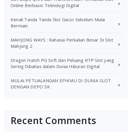
Online Berbasis Teknologi Digital
Kenali Tanda Tanda Slot Gacor Sebelum Mulai
Bermain
MAHJONG WAYS : Rahasia Perkalian Besar Di Slot
Mahjong 2
Dragon Hatch PG Soft dan Peluang RTP Slot yang
Sering Dibahas dalam Dunia Hiburan Digital
MULAI PETUALANGAN EPIKMU DI DUNIA SLOT
DENGAN DEPO 5K
Recent Comments