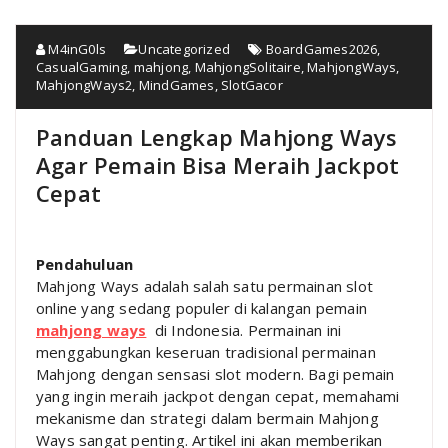
M4inG0ls
Uncategorized
BoardGames2026
,
CasualGaming
,
mahjong
,
MahjongSolitaire
,
MahjongWays
,
MahjongWays2
,
MindGames
,
SlotGacor
Panduan Lengkap Mahjong Ways
Agar Pemain Bisa Meraih Jackpot
Cepat
Pendahuluan
Mahjong Ways adalah salah satu permainan slot
online yang sedang populer di kalangan pemain
mahjong ways
di Indonesia. Permainan ini
menggabungkan keseruan tradisional permainan
Mahjong dengan sensasi slot modern. Bagi pemain
yang ingin meraih jackpot dengan cepat, memahami
mekanisme dan strategi dalam bermain Mahjong
Ways sangat penting. Artikel ini akan memberikan