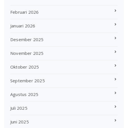
Februari 2026
Januari 2026
Desember 2025
November 2025
Oktober 2025
September 2025
Agustus 2025
Juli 2025
Juni 2025