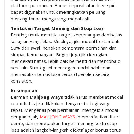
platform permainan. Bonus deposit atau free spin
dapat digunakan untuk meningkatkan peluang
menang tanpa mengurangi modal asli.
Tentukan Target Menang dan Stop Loss
Penting untuk memiliki target kemenangan dan batas
kerugian yang jelas. Misalnya, jika modal bertambah
50% dari awal, hentikan sementara permainan dan
simpan kemenangan. Begitu juga jika kerugian
mendekati batas, lebih baik berhenti dan mencoba di
sesi lain. Strategi ini mencegah modal habis dan
memastikan bonus bisa terus diperoleh secara
konsisten.
Kesimpulan
Bermain
Mahjong Ways
tidak harus membuat modal
cepat habis jika dilakukan dengan strategi yang
tepat. Mengenali pola permainan, mengelola modal
dengan bijak,
MAHJONG WAYS
memanfaatkan fitur
demo, dan menetapkan target menang serta stop
loss adalah langkah-langkah efektif agar bonus terus