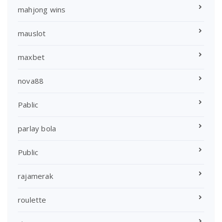
mahjong wins
mauslot
maxbet
nova88
Pablic
parlay bola
Public
rajamerak
roulette