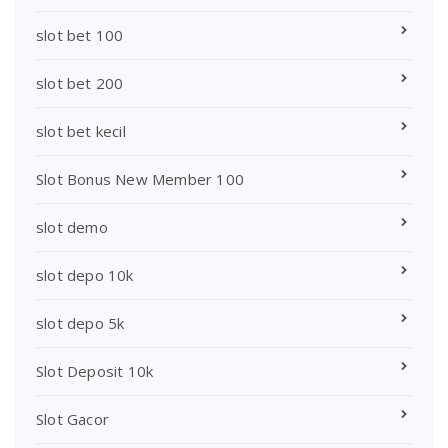
slot bet 100
slot bet 200
slot bet kecil
Slot Bonus New Member 100
slot demo
slot depo 10k
slot depo 5k
Slot Deposit 10k
Slot Gacor