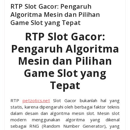
RTP Slot Gacor: Pengaruh
Algoritma Mesin dan Pilihan
Game Slot yang Tepat
RTP Slot Gacor:
Pengaruh Algoritma
Mesin dan Pilihan
Game Slot yang
Tepat
RTP
petzotics.net
Slot Gacor bukanlah hal yang
statis, karena dipengaruhi oleh berbagai faktor teknis
dalam desain dan algoritma mesin slot. Mesin slot
modern menggunakan algoritma yang dikenal
sebagai RNG (Random Number Generator), yang