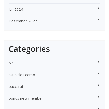
Juli 2024
Desember 2022
Categories
67
akun slot demo
baccarat
bonus new member