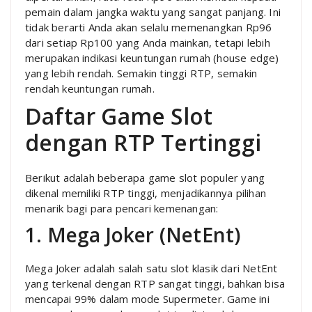
pemain dalam jangka waktu yang sangat panjang. Ini
tidak berarti Anda akan selalu memenangkan Rp96
dari setiap Rp100 yang Anda mainkan, tetapi lebih
merupakan indikasi keuntungan rumah (house edge)
yang lebih rendah. Semakin tinggi RTP, semakin
rendah keuntungan rumah.
Daftar Game Slot
dengan RTP Tertinggi
Berikut adalah beberapa game slot populer yang
dikenal memiliki RTP tinggi, menjadikannya pilihan
menarik bagi para pencari kemenangan:
1. Mega Joker (NetEnt)
Mega Joker adalah salah satu slot klasik dari NetEnt
yang terkenal dengan RTP sangat tinggi, bahkan bisa
mencapai 99% dalam mode Supermeter. Game ini