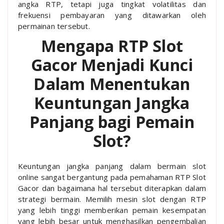
angka RTP, tetapi juga tingkat volatilitas dan
frekuensi pembayaran yang ditawarkan oleh
permainan tersebut.
Mengapa RTP Slot
Gacor Menjadi Kunci
Dalam Menentukan
Keuntungan Jangka
Panjang bagi Pemain
Slot?
Keuntungan jangka panjang dalam bermain slot
online sangat bergantung pada pemahaman RTP Slot
Gacor dan bagaimana hal tersebut diterapkan dalam
strategi bermain. Memilih mesin slot dengan RTP
yang lebih tinggi memberikan pemain kesempatan
yang lebih besar untuk menghasilkan pengembalian