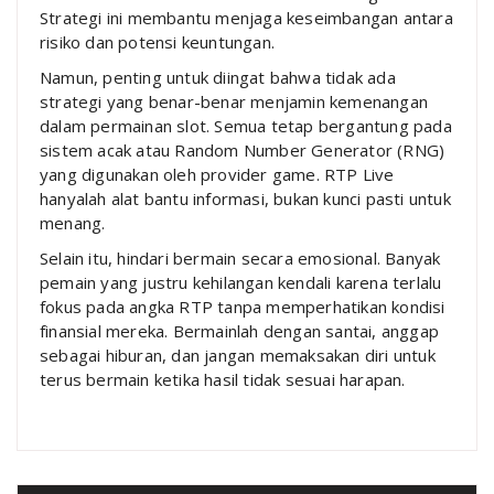
Strategi ini membantu menjaga keseimbangan antara
risiko dan potensi keuntungan.
Namun, penting untuk diingat bahwa tidak ada
strategi yang benar-benar menjamin kemenangan
dalam permainan slot. Semua tetap bergantung pada
sistem acak atau Random Number Generator (RNG)
yang digunakan oleh provider game. RTP Live
hanyalah alat bantu informasi, bukan kunci pasti untuk
menang.
Selain itu, hindari bermain secara emosional. Banyak
pemain yang justru kehilangan kendali karena terlalu
fokus pada angka RTP tanpa memperhatikan kondisi
finansial mereka. Bermainlah dengan santai, anggap
sebagai hiburan, dan jangan memaksakan diri untuk
terus bermain ketika hasil tidak sesuai harapan.