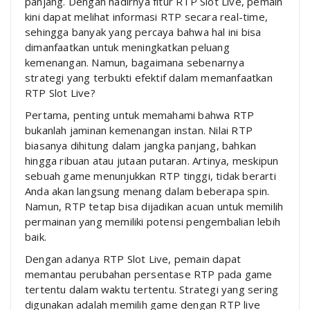
panjang. Dengan hadirnya fitur RTP Slot Live, pemain
kini dapat melihat informasi RTP secara real-time,
sehingga banyak yang percaya bahwa hal ini bisa
dimanfaatkan untuk meningkatkan peluang
kemenangan. Namun, bagaimana sebenarnya
strategi yang terbukti efektif dalam memanfaatkan
RTP Slot Live?
Pertama, penting untuk memahami bahwa RTP
bukanlah jaminan kemenangan instan. Nilai RTP
biasanya dihitung dalam jangka panjang, bahkan
hingga ribuan atau jutaan putaran. Artinya, meskipun
sebuah game menunjukkan RTP tinggi, tidak berarti
Anda akan langsung menang dalam beberapa spin.
Namun, RTP tetap bisa dijadikan acuan untuk memilih
permainan yang memiliki potensi pengembalian lebih
baik.
Dengan adanya RTP Slot Live, pemain dapat
memantau perubahan persentase RTP pada game
tertentu dalam waktu tertentu. Strategi yang sering
digunakan adalah memilih game dengan RTP live