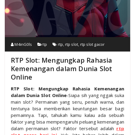
M4inG0ls
rtp
rtp
,
rtp slot
,
rtp slot gacor
RTP Slot: Mengungkap Rahasia
Kemenangan dalam Dunia Slot
Online
RTP Slot: Mengungkap Rahasia Kemenangan
dalam Dunia Slot Online
-Siapa sih yang nggak suka
main slot? Permainan yang seru, penuh warna, dan
tentunya bisa memberikan keuntungan besar bagi
pemainnya. Tapi, tahukah kamu kalau ada sebuah
faktor yang bisa mempengaruhi peluang kemenangan
dalam permainan slot? Faktor tersebut adalah
rtp