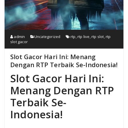
admin
Uncategorized
rtp
,
rtp live
,
rtp slot
,
rtp
slot gacor
Slot Gacor Hari Ini: Menang
Dengan RTP Terbaik Se-Indonesia!
Slot Gacor Hari Ini:
Menang Dengan RTP
Terbaik Se-
Indonesia!