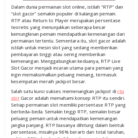
Dalam dunia permainan slot online, istilah “RTP” dan
“slot gacor” semakin populer di kalangan pemain.
RTP atau Return to Player merupakan persentase
teoretis yang menunjukkan seberapa besar
kemungkinan pemain mendapatkan kemenangan dari
permainan tertentu. Sementara itu, slot gacor adalah
istilah untuk mesin slot yang sedang memberikan
pembayaran tinggi atau sering memberikan
kemenangan. Menggabungkan keduanya, RTP Live
Slot Gacor menjadi incaran utama para pemain yang
ingin memaksimalkan peluang menang, termasuk
kesempatan meraih jackpot besar.
Salah satu kunci sukses memenangkan jackpot di
rtp
slot
Gacor adalah memahami konsep RTP itu sendiri.
Setiap permainan slot memiliki persentase RTP yang
berbeda-beda. Semakin tinggi RTP, semakin besar
peluang pemain untuk mendapatkan kemenangan
jangka panjang. RTP biasanya dihitung dalam bentuk
persentase, misalnya 96% berarti dari total taruhan,