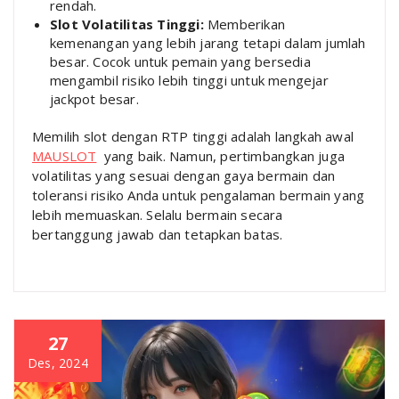
rendah.
Slot Volatilitas Tinggi:
Memberikan
kemenangan yang lebih jarang tetapi dalam jumlah
besar. Cocok untuk pemain yang bersedia
mengambil risiko lebih tinggi untuk mengejar
jackpot besar.
Memilih slot dengan RTP tinggi adalah langkah awal
MAUSLOT
yang baik. Namun, pertimbangkan juga
volatilitas yang sesuai dengan gaya bermain dan
toleransi risiko Anda untuk pengalaman bermain yang
lebih memuaskan. Selalu bermain secara
bertanggung jawab dan tetapkan batas.
27
Des, 2024