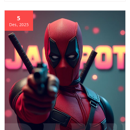
5
Des, 2025