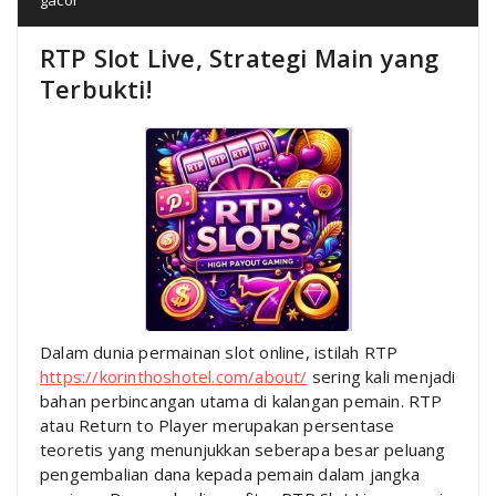
RTP Slot Live, Strategi Main yang
Terbukti!
Dalam dunia permainan slot online, istilah RTP
https://korinthoshotel.com/about/
sering kali menjadi
bahan perbincangan utama di kalangan pemain. RTP
atau Return to Player merupakan persentase
teoretis yang menunjukkan seberapa besar peluang
pengembalian dana kepada pemain dalam jangka