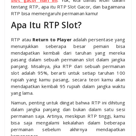
slot gacor hari ini
. Yuk, kita bahas lebih dalam
tentang RTP, apa itu RTP Slot Gacor, dan bagaimana
RTP bisa memengaruhi permainan kamu!
Apa Itu RTP Slot?
RTP atau
Return to Player
adalah persentase yang
menunjukkan seberapa besar pemain bisa
mendapatkan kembali dari taruhan yang mereka
pasang dalam sebuah permainan slot dalam jangka
panjang. Misalnya, jika RTP dari sebuah permainan
slot adalah 95%, berarti untuk setiap taruhan 100
rupiah yang kamu pasang, secara teori kamu akan
mendapatkan kembali 95 rupiah dalam jangka waktu
yang lama.
Namun, penting untuk diingat bahwa RTP ini dihitung
dalam jangka panjang dan bukan dalam satu sesi
permainan saja. Artinya, meskipun RTP tinggi, kamu
bisa saja mengalami kekalahan dalam beberapa
permainan sebelum akhirnya mendapatkan