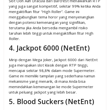
Slot Ooh Aah Dracula dari Barcrest menawarkan RTP
yang juga sangat kompetitif, sekitar 99% ketika Anda
mengaktifkan fitur “High Roller”. Game ini
menggabungkan tema horor yang menyenangkan
dengan potensi kemenangan yang signifikan,
terutama jika Anda bersedia mengambil risiko
taruhan lebih tinggi untuk mengaktifkan fitur High
Roller.
4. Jackpot 6000 (NetEnt)
Mirip dengan Mega Joker, Jackpot 6000 dari NetEnt
juga merupakan slot klasik dengan RTP tinggi,
mencapai sekitar 98,8% dalam mode Supermeter.
Game ini memiliki tampilan yang sederhana namun
mekanisme yang menarik, di mana Anda bisa
memindahkan kemenangan ke mode Supermeter
untuk peluang jackpot yang lebih besar.
5. Blood Suckers (NetEnt)