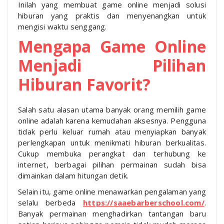
Inilah yang membuat game online menjadi solusi
hiburan yang praktis dan menyenangkan untuk
mengisi waktu senggang.
Mengapa Game Online
Menjadi Pilihan
Hiburan Favorit?
Salah satu alasan utama banyak orang memilih game
online adalah karena kemudahan aksesnya. Pengguna
tidak perlu keluar rumah atau menyiapkan banyak
perlengkapan untuk menikmati hiburan berkualitas.
Cukup membuka perangkat dan terhubung ke
internet, berbagai pilihan permainan sudah bisa
dimainkan dalam hitungan detik.
Selain itu, game online menawarkan pengalaman yang
selalu berbeda
https://saaebarberschool.com/
.
Banyak permainan menghadirkan tantangan baru