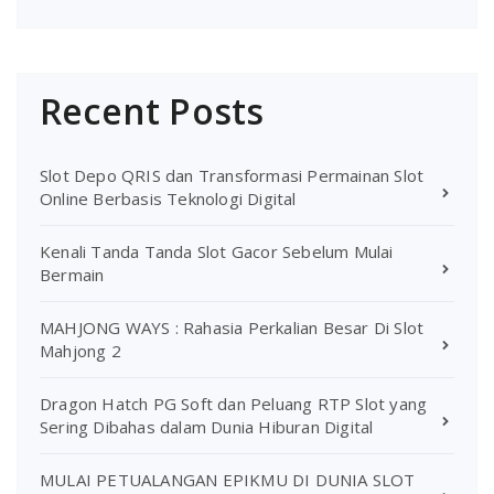
Recent Posts
Slot Depo QRIS dan Transformasi Permainan Slot
Online Berbasis Teknologi Digital
Kenali Tanda Tanda Slot Gacor Sebelum Mulai
Bermain
MAHJONG WAYS : Rahasia Perkalian Besar Di Slot
Mahjong 2
Dragon Hatch PG Soft dan Peluang RTP Slot yang
Sering Dibahas dalam Dunia Hiburan Digital
MULAI PETUALANGAN EPIKMU DI DUNIA SLOT