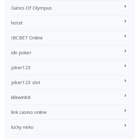
Gates Of Olympus
hotel
IBCBET Online
idn poker
joker123
joker123 slot
klikwin88
link casino online
lucky neko