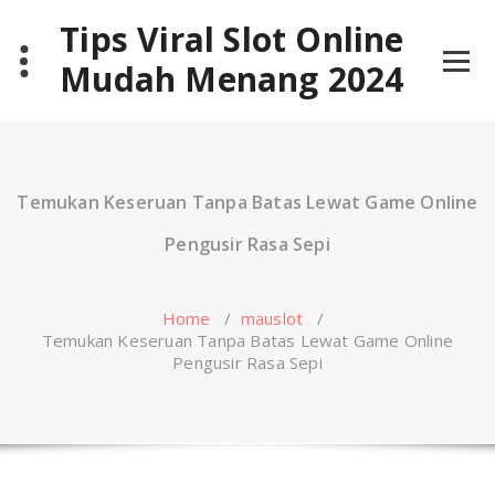
Skip
Tips Viral Slot Online
to
content
Mudah Menang 2024
Temukan Keseruan Tanpa Batas Lewat Game Online
Pengusir Rasa Sepi
Home
/
mauslot
/
Temukan Keseruan Tanpa Batas Lewat Game Online
Pengusir Rasa Sepi