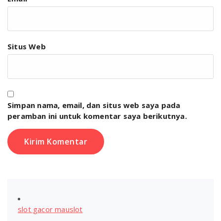
Situs Web
Simpan nama, email, dan situs web saya pada
peramban ini untuk komentar saya berikutnya.
slot gacor mauslot