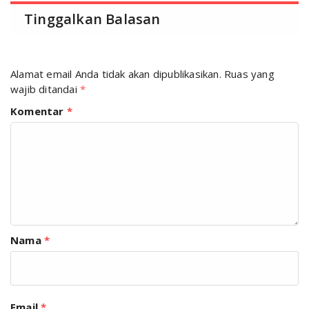
Tinggalkan Balasan
Alamat email Anda tidak akan dipublikasikan.
Ruas yang
wajib ditandai
*
Komentar
*
Nama
*
Email
*