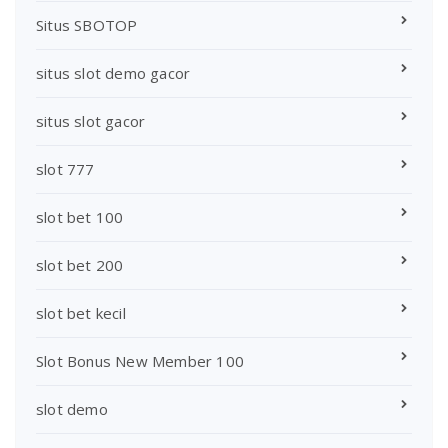
Situs SBOTOP
situs slot demo gacor
situs slot gacor
slot 777
slot bet 100
slot bet 200
slot bet kecil
Slot Bonus New Member 100
slot demo