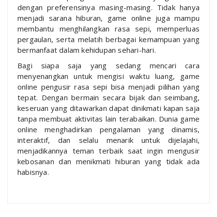
dengan preferensinya masing-masing. Tidak hanya
menjadi sarana hiburan, game online juga mampu
membantu menghilangkan rasa sepi, memperluas
pergaulan, serta melatih berbagai kemampuan yang
bermanfaat dalam kehidupan sehari-hari.
Bagi siapa saja yang sedang mencari cara
menyenangkan untuk mengisi waktu luang, game
online pengusir rasa sepi bisa menjadi pilihan yang
tepat. Dengan bermain secara bijak dan seimbang,
keseruan yang ditawarkan dapat dinikmati kapan saja
tanpa membuat aktivitas lain terabaikan. Dunia game
online menghadirkan pengalaman yang dinamis,
interaktif, dan selalu menarik untuk dijelajahi,
menjadikannya teman terbaik saat ingin mengusir
kebosanan dan menikmati hiburan yang tidak ada
habisnya.