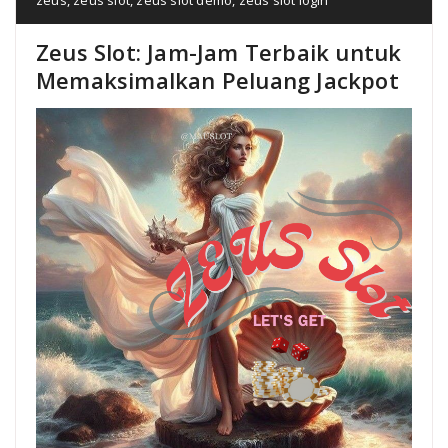
Zeus Slot: Jam-Jam Terbaik untuk
Memaksimalkan Peluang Jackpot