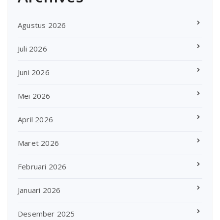
Agustus 2026
Juli 2026
Juni 2026
Mei 2026
April 2026
Maret 2026
Februari 2026
Januari 2026
Desember 2025