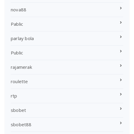
nova88
Pablic
parlay bola
Public
rajamerak
roulette
rtp
sbobet
sbobet88