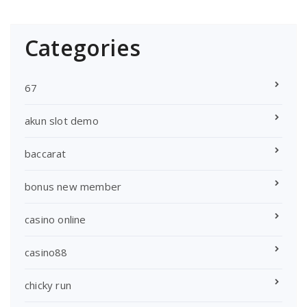
Categories
67
akun slot demo
baccarat
bonus new member
casino online
casino88
chicky run