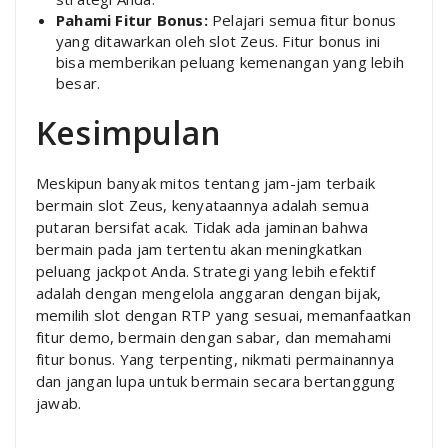
Pahami Fitur Bonus:
Pelajari semua fitur bonus
yang ditawarkan oleh slot Zeus. Fitur bonus ini
bisa memberikan peluang kemenangan yang lebih
besar.
Kesimpulan
Meskipun banyak mitos tentang jam-jam terbaik
bermain slot Zeus, kenyataannya adalah semua
putaran bersifat acak. Tidak ada jaminan bahwa
bermain pada jam tertentu akan meningkatkan
peluang jackpot Anda. Strategi yang lebih efektif
adalah dengan mengelola anggaran dengan bijak,
memilih slot dengan RTP yang sesuai, memanfaatkan
fitur demo, bermain dengan sabar, dan memahami
fitur bonus. Yang terpenting, nikmati permainannya
dan jangan lupa untuk bermain secara bertanggung
jawab.