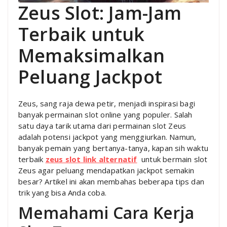
Zeus Slot: Jam-Jam
Terbaik untuk
Memaksimalkan
Peluang Jackpot
Zeus, sang raja dewa petir, menjadi inspirasi bagi
banyak permainan slot online yang populer. Salah
satu daya tarik utama dari permainan slot Zeus
adalah potensi jackpot yang menggiurkan. Namun,
banyak pemain yang bertanya-tanya, kapan sih waktu
terbaik
zeus slot link alternatif
untuk bermain slot
Zeus agar peluang mendapatkan jackpot semakin
besar? Artikel ini akan membahas beberapa tips dan
trik yang bisa Anda coba.
Memahami Cara Kerja