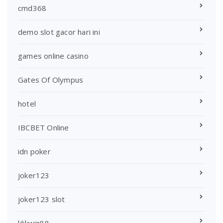
cmd368
demo slot gacor hari ini
games online casino
Gates Of Olympus
hotel
IBCBET Online
idn poker
joker123
joker123 slot