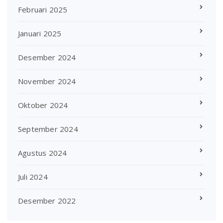
Februari 2025
Januari 2025
Desember 2024
November 2024
Oktober 2024
September 2024
Agustus 2024
Juli 2024
Desember 2022