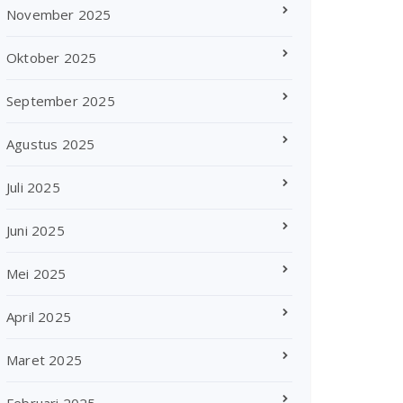
November 2025
Oktober 2025
September 2025
Agustus 2025
Juli 2025
Juni 2025
Mei 2025
April 2025
Maret 2025