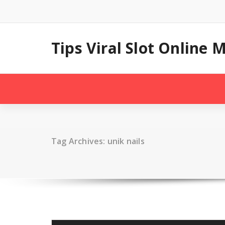
Skip
to
content
Tips Viral Slot Onlin
Tag Archives: unik nails