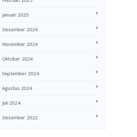
Februari 2025
Januari 2025
Desember 2024
November 2024
Oktober 2024
September 2024
Agustus 2024
Juli 2024
Desember 2022