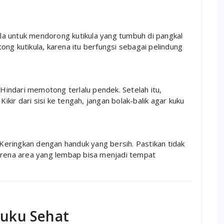
a untuk mendorong kutikula yang tumbuh di pangkal
ng kutikula, karena itu berfungsi sebagai pelindung
 Hindari memotong terlalu pendek. Setelah itu,
Kikir dari sisi ke tengah, jangan bolak-balik agar kuku
. Keringkan dengan handuk yang bersih. Pastikan tidak
, karena area yang lembap bisa menjadi tempat
uku Sehat