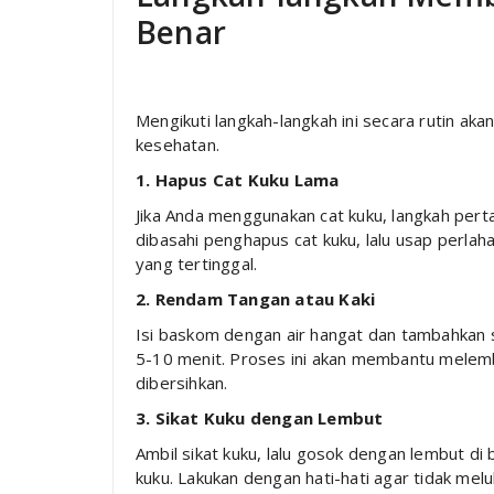
Benar
Mengikuti langkah-langkah ini secara rutin ak
kesehatan.
1. Hapus Cat Kuku Lama
Jika Anda menggunakan cat kuku, langkah pe
dibasahi penghapus cat kuku, lalu usap perlaha
yang tertinggal.
2. Rendam Tangan atau Kaki
Isi baskom dengan air hangat dan tambahkan 
5-10 menit. Proses ini akan membantu melemb
dibersihkan.
3. Sikat Kuku dengan Lembut
Ambil sikat kuku, lalu gosok dengan lembut di
kuku. Lakukan dengan hati-hati agar tidak mel