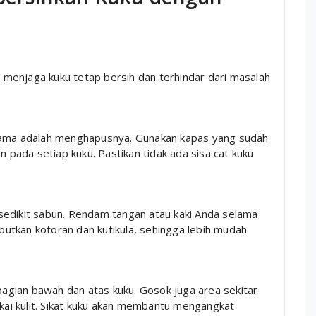
an menjaga kuku tetap bersih dan terhindar dari masalah
rtama adalah menghapusnya. Gunakan kapas yang sudah
n pada setiap kuku. Pastikan tidak ada sisa cat kuku
sedikit sabun. Rendam tangan atau kaki Anda selama
utkan kotoran dan kutikula, sehingga lebih mudah
 bagian bawah dan atas kuku. Gosok juga area sekitar
ukai kulit. Sikat kuku akan membantu mengangkat