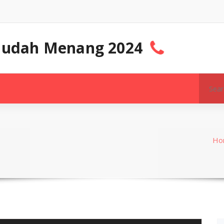
e Mudah Menang 2024
Search
for:
Ho