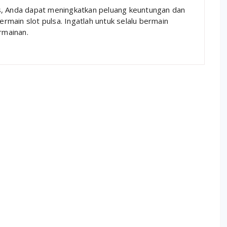
, Anda dapat meningkatkan peluang keuntungan dan
rmain slot pulsa. Ingatlah untuk selalu bermain
rmainan.