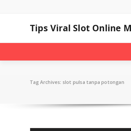
Skip
to
content
Tips Viral Slot Onlin
Tag Archives: slot pulsa tanpa potongan