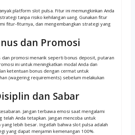
nyak platform slot pulsa. Fitur ini memungkinkan Anda
rategi tanpa risiko kehilangan uang. Gunakan fitur
i fitur-fiturnya, dan mengembangkan strategi yang
nus dan Promosi
 dan promosi menarik seperti bonus deposit, putaran
romosi ini untuk meningkatkan modal Anda dan
an ketentuan bonus dengan cermat untuk
han (wagering requirements) sebelum melakukan
isiplin dan Sabar
 kesabaran. Jangan terbawa emosi saat mengalami
ng telah Anda tetapkan. Jangan mencoba untuk
ang lebih besar. Ingatlah bahwa slot pulsa
adalah
tegi yang dapat menjamin kemenangan 100%.