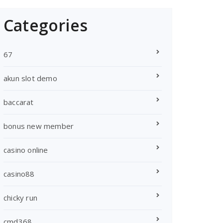
Categories
67
akun slot demo
baccarat
bonus new member
casino online
casino88
chicky run
cmd368