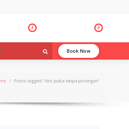
Book Now
me
/
Posts tagged "slot pulsa tanpa potongan"