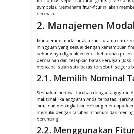
fitur bonus seperti putaran gratis (free spins)
symbols). Memahami fitur-fitur ini akan mem
bermain.
2. Manajemen Modal
Manajemen modal adalah kunci utama untuk me
mingguan yang sesuai dengan kemampuan fina
seharusnya digunakan untuk kebutuhan pokok.
permainan dan tetapkan batas kerugian (loss li
mencapai salah satu batas tersebut, segera b
2.1. Memilih Nominal 
Sesuaikan nominal taruhan dengan anggaran 
maksimal jika anggaran Anda terbatas. Taruha
lama dan meningkatkan peluang mendapatkan
memulai dengan taruhan minimum dan meningk
beruntung.
2.2. Menggunakan Fit