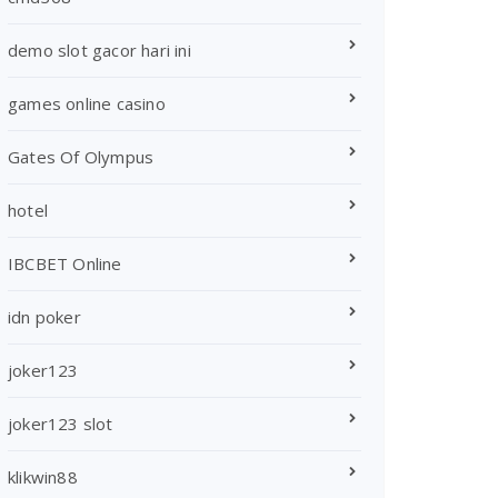
demo slot gacor hari ini
games online casino
Gates Of Olympus
hotel
IBCBET Online
idn poker
joker123
joker123 slot
klikwin88