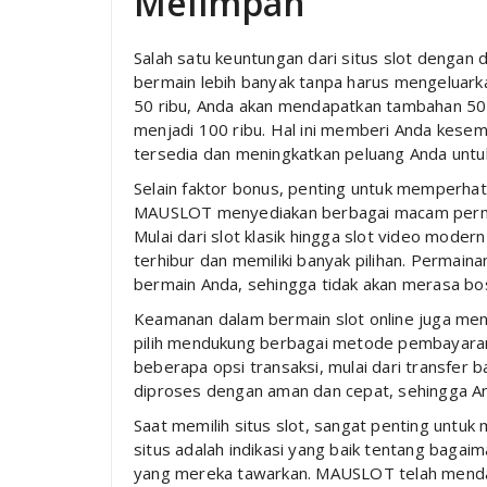
Melimpah
Salah satu keuntungan dari situs slot dengan
bermain lebih banyak tanpa harus mengeluar
50 ribu, Anda akan mendapatkan tambahan 50 
menjadi 100 ribu. Hal ini memberi Anda kese
tersedia dan meningkatkan peluang Anda unt
Selain faktor bonus, penting untuk memperhati
MAUSLOT menyediakan berbagai macam permain
Mulai dari slot klasik hingga slot video mode
terhibur dan memiliki banyak pilihan. Permain
bermain Anda, sehingga tidak akan merasa bo
Keamanan dalam bermain slot online juga me
pilih mendukung berbagai metode pembayar
beberapa opsi transaksi, mulai dari transfer b
diproses dengan aman dan cepat, sehingga An
Saat memilih situs slot, sangat penting untu
situs adalah indikasi yang baik tentang baga
yang mereka tawarkan. MAUSLOT telah mendapa