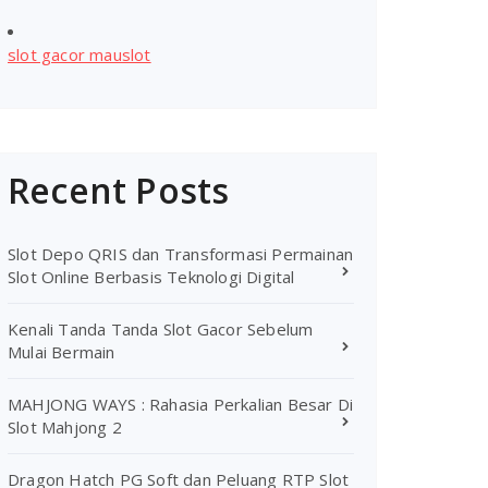
slot gacor mauslot
Recent Posts
Slot Depo QRIS dan Transformasi Permainan
Slot Online Berbasis Teknologi Digital
Kenali Tanda Tanda Slot Gacor Sebelum
Mulai Bermain
MAHJONG WAYS : Rahasia Perkalian Besar Di
Slot Mahjong 2
Dragon Hatch PG Soft dan Peluang RTP Slot