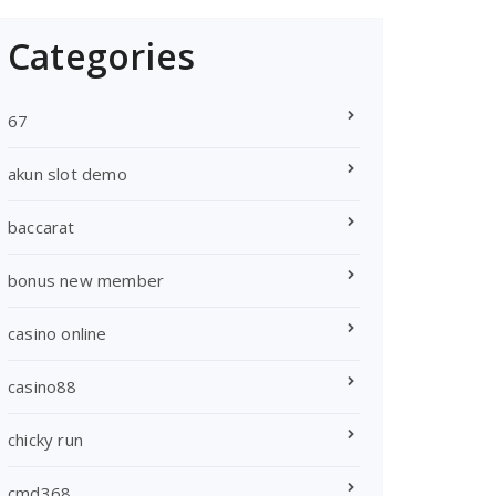
Categories
67
akun slot demo
baccarat
bonus new member
casino online
casino88
chicky run
cmd368