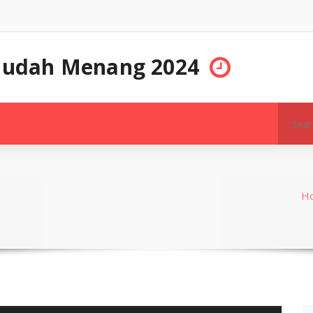
e Mudah Menang 2024
Search
for:
H