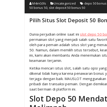
M4inG0ls
Uncategorized
depo 50 bonus
50 bonus 50
,
slot deposit 50 bonus 50
Pilih Situs Slot Deposit 50 
Dunia perjudian online saat ini
slot depo 50 bo
permainan slot yang menjadi salah satu favorit
oleh para pemain adalah situs slot yang men
50. Namun, dalam memilih situs tersebut, ke
ini, kami akan membantu Anda menemukan sit
keamanan terjamin.
Ketika mencari situs slot, salah satu opsi ya
dikenal tidak hanya karena penawaran bonus 
terjaga dengan baik. MAUSLOT menggunakan te
pribadi dan transaksi pemain. Dengan demikia
saat bermain di platform ini.
Slot Depo 50 Menda