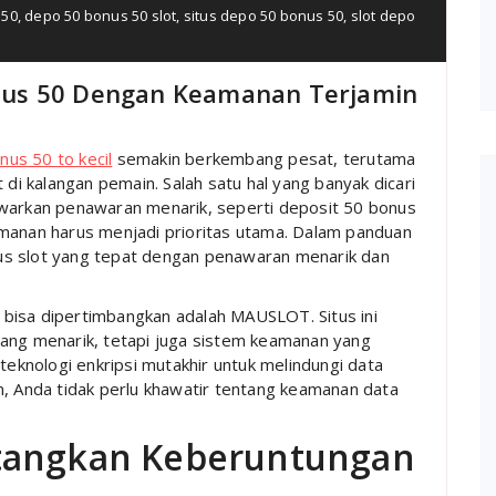
 50
,
depo 50 bonus 50 slot
,
situs depo 50 bonus 50
,
slot depo
Bonus 50 Dengan Keamanan Terjamin
nus 50 to kecil
semakin berkembang pesat, terutama
 di kalangan pemain. Salah satu hal yang banyak dicari
awarkan penawaran menarik, seperti deposit 50 bonus
amanan harus menjadi prioritas utama. Dalam panduan
us slot yang tepat dengan penawaran menarik dan
ng bisa dipertimbangkan adalah MAUSLOT. Situs ini
yang menarik, tetapi juga sistem keamanan yang
knologi enkripsi mutakhir untuk melindungi data
n, Anda tidak perlu khawatir tentang keamanan data
tangkan Keberuntungan