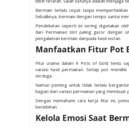
lebih terarah. Salah satunya adalah menjaga t
Bermain terlalu cepat tanpa memperhatikan 
Sebaliknya, bermain dengan tempo santai me
Pendekatan seperti ini sering digunakan o
dari Permainan slot paling gacor dengan si
pengalaman bermain daripada hasil instan.
Manfaatkan Fitur Pot 
Fitur utama dalam 9 Pots of Gold tentu s
variasi hasil permainan. Setiap pot memilik
terduga.
Namun penting untuk tidak terlalu bergantu
bagian dari variasi permainan yang membuat 
Dengan memahami cara kerja fitur ini, pema
berlebihan.
Kelola Emosi Saat Ber