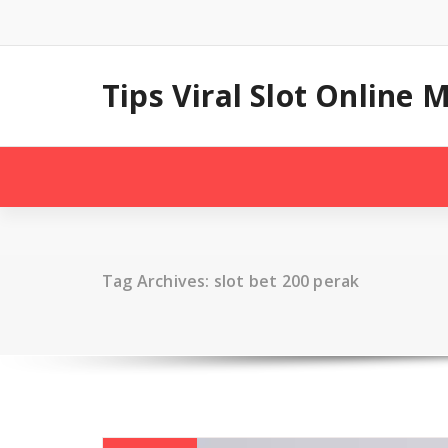
Skip
to
content
Tips Viral Slot Onlin
Tag Archives: slot bet 200 perak