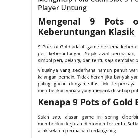
Player Untung
Mengenal 9 Pots 
Keberuntungan Klasik
9 Pots of Gold adalah game bertema keberunt
peri keberuntungan. Sejak awal permainan
simbol peri, pelangi, dan tentu saja sembilan
Visualnya yang sederhana namun penuh war
kalangan pemain. Tidak heran jika banyak y
paling gacor dengan situs link terpercay
memberikan variasi yang menarik di setiap put
Kenapa 9 Pots of Gold
Salah satu alasan game ini sering diperb
memberikan kejutan di momen tertentu. Setiap
acak selama permainan berlangsung.