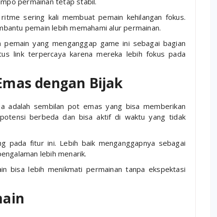
empo permainan tetap stabil.
ritme sering kali membuat pemain kehilangan fokus.
mbantu pemain lebih memahami alur permainan.
leh pemain yang menganggap game ini sebagai bagian
tus link terpercaya karena mereka lebih fokus pada
Emas dengan Bijak
aja adalah sembilan pot emas yang bisa memberikan
i potensi berbeda dan bisa aktif di waktu yang tidak
ng pada fitur ini. Lebih baik menganggapnya sebagai
pengalaman lebih menarik.
in bisa lebih menikmati permainan tanpa ekspektasi
main