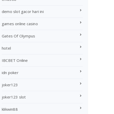
demo slot gacor hari ini
games online casino
Gates Of Olympus
hotel
IBCBET Online
idn poker
joker123
joker123 slot
klikwin88