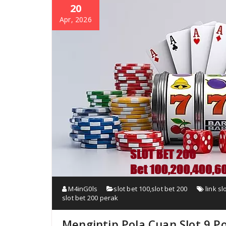
20
Apr, 2026
M4inG0ls
slot bet 100
,
slot bet 200
link sl
slot bet 200 perak
Mengintip Pola Cuan Slot 9 P