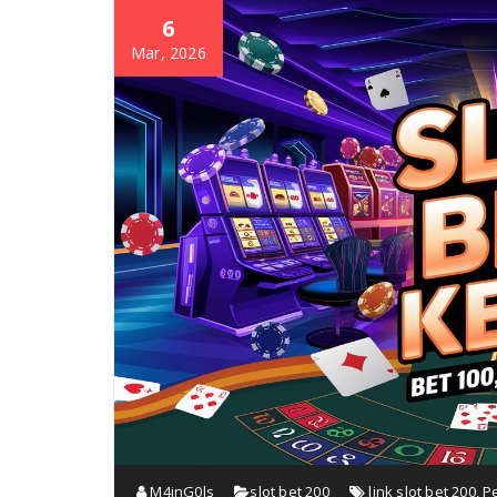
6
Mar, 2026
M4inG0ls
slot bet 200
link slot bet 200
,
P