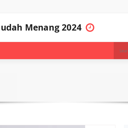
e Mudah Menang 2024
Search
for: