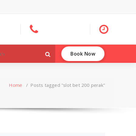
Book Now
Home
/
Posts tagged "slot bet 200 perak"