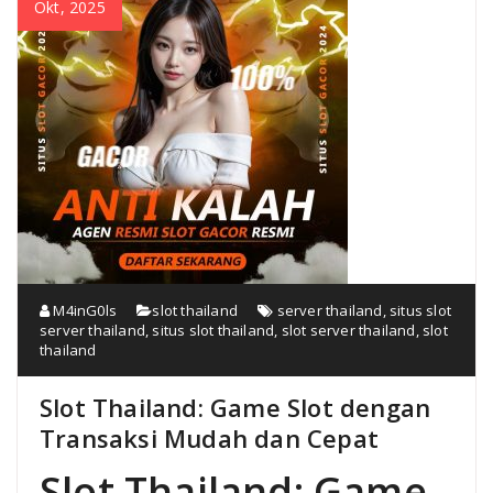
Okt, 2025
M4inG0ls
slot thailand
server thailand
,
situs slot
server thailand
,
situs slot thailand
,
slot server thailand
,
slot
thailand
Slot Thailand: Game Slot dengan
Transaksi Mudah dan Cepat
Slot Thailand: Game