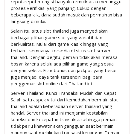
repot-repot mengisi banyak formulir atau menunggu
proses verifikasi yang panjang. Cukup dengan
beberapa klik, dana sudah masuk dan permainan bisa
langsung dimulai.
Selain itu, situs slot thailand juga menyediakan
berbagai pilihan game slot yang variatif dan
berkualitas. Mulai dari game klasik hingga yang
terbaru, semuanya tersedia di situs slot server
thailand. Dengan begitu, pemain tidak akan merasa
bosan karena selalu ada pilihan game yang sesuai
dengan selera. Fitur bonus dan jackpot yang besar
juga menjadi daya tarik tersendiri bagi para
penggemar slot online dari Thailand ini.
Server Thailand: Kunci Transaksi Mudah dan Cepat
Salah satu aspek vital dari kemudahan bermain slot
thailand adalah keberadaan server thailand yang
handal. Server thailand ini menjamin kestabilan
koneksi dan kecepatan transaksi, sehingga pemain
tidak perlu khawatir akan gangguan saat bermain
maupun saat melakukan transaksi keuangan. Dengan