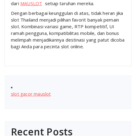
dari
MAUSLOT
setiap taruhan mereka.
Dengan berbagai keunggulan di atas, tidak heran jika
slot Thailand menjadi pilihan favorit banyak pemain
slot. Kombinasi variasi game, RTP kompetitif, UI
ramah pengguna, kompatibilitas mobile, dan bonus
melimpah menjadikannya destinasi yang patut dicoba
bagi Anda para pecinta slot online.
slot gacor mauslot
Recent Posts