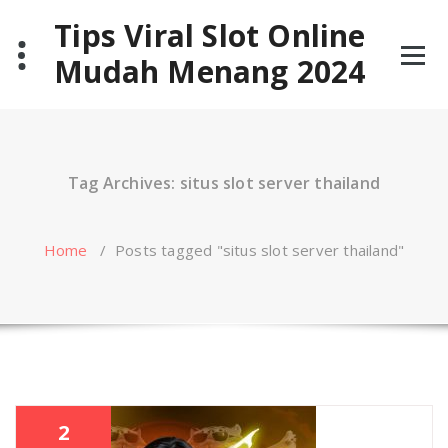
Skip
Tips Viral Slot Online
to
content
Mudah Menang 2024
Tag Archives: situs slot server thailand
Home
/
Posts tagged "situs slot server thailand"
2