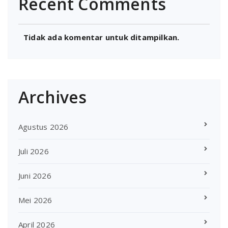
Recent Comments
Tidak ada komentar untuk ditampilkan.
Archives
Agustus 2026
Juli 2026
Juni 2026
Mei 2026
April 2026