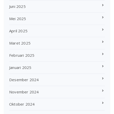
Juni 2025
Mei 2025
April 2025
Maret 2025
Februari 2025
Januari 2025
Desember 2024
November 2024
Oktober 2024