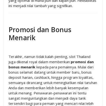
yang optimal di mana pun dan kapan pun. Fleksibilitas
ini menjadi nilai tambah yang signifikan.
Promosi dan Bonus
Menarik
Terakhir, namun tidak kalah penting, slot Thailand
juga dikenal royal dalam memberikan
promosi dan
bonus menarik
kepada para pemainnya. Mulai dari
bonus selamat datang untuk member baru, bonus
deposit harian, cashback, hingga program loyalitas,
semuanya dirancang untuk meningkatkan nilai taruhan
Anda dan memberikan lebih banyak kesempatan
untuk menang. Penawaran-penawaran ini tentu
sangat menguntungkan dan menjadi daya tarik
tersendiri bagi para pemain yang mencari nilai lebih