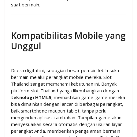
saat bermain.
Kompatibilitas Mobile yang
Unggul
Di era digital ini, sebagian besar pemain lebih suka
bermain melalui perangkat mobile mereka. Slot
Thailand sangat memahami kebutuhan ini. Banyak
platform slot Thailand yang dikembangkan dengan
teknologi HTML5
, memastikan game-game mereka
bisa dimainkan dengan lancar di berbagai perangkat,
baik smartphone maupun tablet, tanpa perlu
mengunduh aplikasi tambahan. Tampilan game akan
menyesuaikan secara otomatis dengan ukuran layar
perangkat Anda, memberikan pengalaman bermain