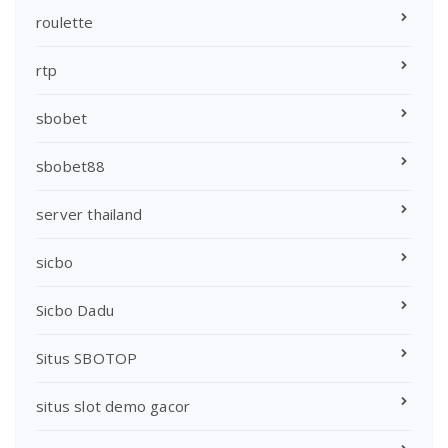
roulette
rtp
sbobet
sbobet88
server thailand
sicbo
Sicbo Dadu
Situs SBOTOP
situs slot demo gacor