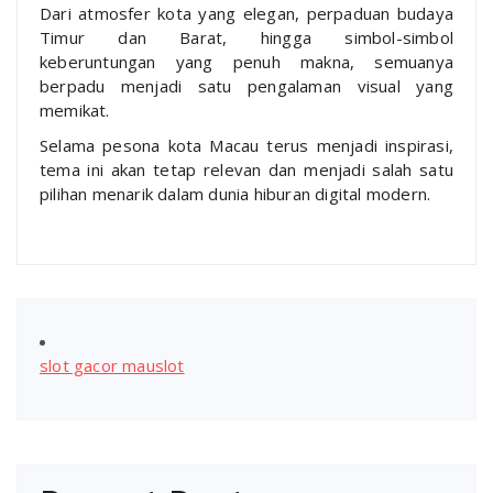
Dari atmosfer kota yang elegan, perpaduan budaya
Timur dan Barat, hingga simbol-simbol
keberuntungan yang penuh makna, semuanya
berpadu menjadi satu pengalaman visual yang
memikat.
Selama pesona kota Macau terus menjadi inspirasi,
tema ini akan tetap relevan dan menjadi salah satu
pilihan menarik dalam dunia hiburan digital modern.
slot gacor mauslot