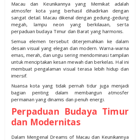
Macau dan Keunikannya yang Memikat adalah
atmosfer kota yang berhasil dihadirkan dengan
sangat detail. Macau dikenal dengan gedung-gedung
megah, lampu neon yang berkilauan, serta
perpaduan budaya Timur dan Barat yang harmonis.
Semua elemen tersebut diterjemahkan ke dalam
desain visual yang elegan dan modern. Warna-warna
emas, merah, dan ungu sering mendominasi tampilan
untuk menciptakan kesan mewah dan berkelas. Hal ini
membuat pengalaman visual terasa lebih hidup dan
imersif.
Nuansa kota yang tidak pernah tidur juga menjadi
bagian penting dalam membangun atmosfer
permainan yang dinamis dan penuh energi.
Perpaduan Budaya Timur
dan Modernitas
Dalam Mengenal Dreams of Macau dan Keunikannya