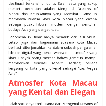
destinasi terkenal di dunia. Salah satu yang cukup
menarik perhatian adalah Mengenal Dreams of
Macau dan Keunikannya yang Memikat. Game ini
membawa nuansa khas kota Macau yang dikenal
sebagai pusat hiburan modern dengan sentuhan
budaya Asia yang sangat kuat.
Fenomena ini tidak hanya menarik dari sisi visual,
tetapi juga dari bagaimana suasana kota Macau
berhasil diterjemahkan ke dalam sebuah pengalaman
hiburan digital yang penuh warna dan atmosfer yang
khas. Banyak orang merasa bahwa game ini mampu
memberikan sensasi seperti sedang berada
langsung di kota yang dikenal sebagai “Las Vegas
Asia”.
Atmosfer Kota Macau
yang Kental dan Elegan
Salah satu daya tarik utama dari Mengenal Dreams of