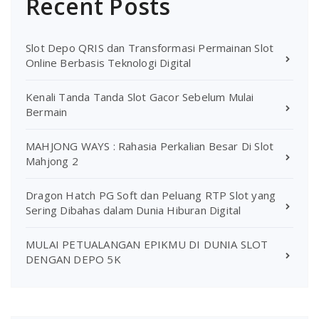
Recent Posts
Slot Depo QRIS dan Transformasi Permainan Slot
Online Berbasis Teknologi Digital
Kenali Tanda Tanda Slot Gacor Sebelum Mulai
Bermain
MAHJONG WAYS : Rahasia Perkalian Besar Di Slot
Mahjong 2
Dragon Hatch PG Soft dan Peluang RTP Slot yang
Sering Dibahas dalam Dunia Hiburan Digital
MULAI PETUALANGAN EPIKMU DI DUNIA SLOT
DENGAN DEPO 5K