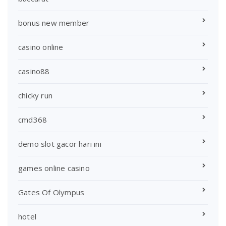
bonus new member
casino online
casino88
chicky run
cmd368
demo slot gacor hari ini
games online casino
Gates Of Olympus
hotel