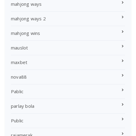
mahjong ways
mahjong ways 2
mahjong wins
mauslot
maxbet
nova88
Pablic
parlay bola
Public
rajamerak