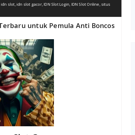
,
idn slot
,
idn slot gacor
,
IDN Slot Login
,
IDN Slot Online
,
situs
Terbaru untuk Pemula Anti Boncos