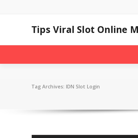
Skip
to
content
Tips Viral Slot Onlin
Tag Archives: IDN Slot Login