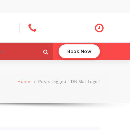
Book Now
Home
/
Posts tagged "IDN Slot Login"