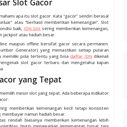
ar Slot Gacor
ahami apa itu slot gacor. Kata “gacor” sendiri berasal
keluar” atau “berhasil memberikan kemenangan”. Slot
ondisi baik,
IDN Slot
sering memberikan kemenangan,
 jackpot atau hadiah besar.
line maupun offline bersifat gacor secara permanen.
Number Generator) yang memastikan setiap putaran
u memiliki pola tertentu yang bisa
daftar IDN
dikenali
 mengenali slot gacor terbaru dan mengetahui kapan
a.
Gacor yang Tepat
memilih mesin slot yang tepat. Ada beberapa indikator
cor:
ing memberikan kemenangan kecil tetapi konsisten
ng membayar namun hadiah besar.
itas rendah biasanya memberikan kemenangan lebih
 volatilitas tinggi menawarkan kemenangan besar tapi