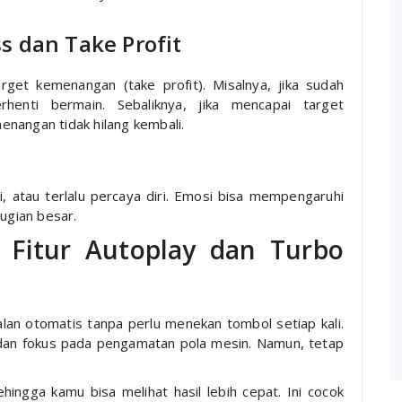
s dan Take Profit
rget kemenangan (take profit). Misalnya, jika sudah
enti bermain. Sebaliknya, jika mencapai target
nangan tidak hilang kembali.
, atau terlalu percaya diri. Emosi bisa mempengaruhi
ugian besar.
 Fitur Autoplay dan Turbo
lan otomatis tanpa perlu menekan tombol setiap kali.
n dan fokus pada pengamatan pola mesin. Namun, tetap
gga kamu bisa melihat hasil lebih cepat. Ini cocok