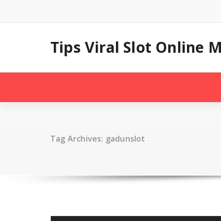
Skip
to
content
Tips Viral Slot Onlin
Tag Archives: gadunslot