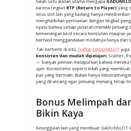
Salah satu alasan utama mengapa
GADUNSL
karena tingkat
RTP (Return to Player)
yang s
situs slot lain yang kadang hanya memberika
menghadirkan permainan dengan tingkat pen
nyata bahwa setiap putaran memiliki peluang 
kemenangan kecil secara konsisten maupun jac
berhasil menggandakan modalnya hanya dari s
Tak berhenti di situ,
Daftar GADUNSLOT
juga 
konsisten dan mudah dipelajari
. Scatter, f
— banyak pemain melaporkan bahwa mereka b
spin. Konsistensi seperti inilah yang memb
pun yang bermain. Bukan hanya keberuntungan 
yang dirancang agar peluang menang tetap ting
Bonus Melimpah dan
Bikin Kaya
Keunggulan lain yang membuat GADUNSLOT lay