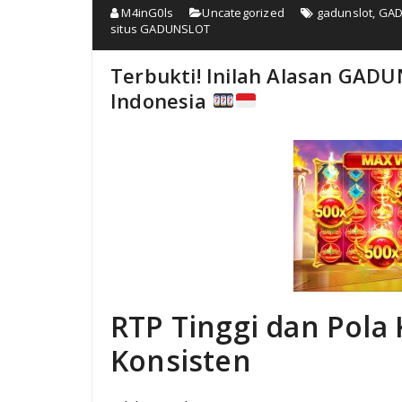
M4inG0ls
Uncategorized
gadunslot
,
GAD
situs GADUNSLOT
Terbukti! Inilah Alasan GADU
Indonesia
RTP Tinggi dan Pol
Konsisten