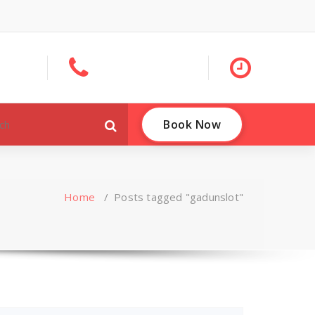
Book Now
Home
/
Posts tagged "gadunslot"