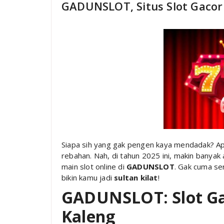
GADUNSLOT, Situs Slot Gacor
Siapa sih yang gak pengen kaya mendadak? Apal
rebahan. Nah, di tahun 2025 ini, makin banyak 
main slot online di
GADUNSLOT
. Gak cuma se
bikin kamu jadi
sultan kilat
!
GADUNSLOT: Slot Ga
Kaleng