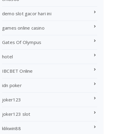
demo slot gacor hari ini
games online casino
Gates Of Olympus
hotel
IBCBET Online
idn poker
joker123
joker123 slot
klikwin88