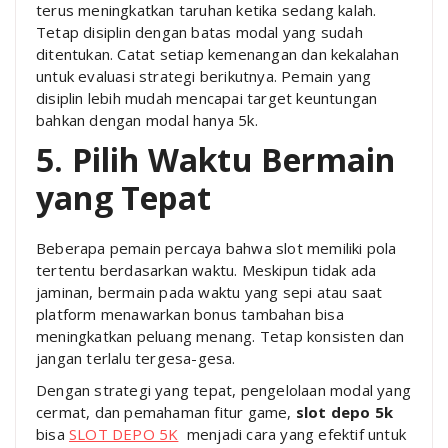
terus meningkatkan taruhan ketika sedang kalah.
Tetap disiplin dengan batas modal yang sudah
ditentukan. Catat setiap kemenangan dan kekalahan
untuk evaluasi strategi berikutnya. Pemain yang
disiplin lebih mudah mencapai target keuntungan
bahkan dengan modal hanya 5k.
5. Pilih Waktu Bermain
yang Tepat
Beberapa pemain percaya bahwa slot memiliki pola
tertentu berdasarkan waktu. Meskipun tidak ada
jaminan, bermain pada waktu yang sepi atau saat
platform menawarkan bonus tambahan bisa
meningkatkan peluang menang. Tetap konsisten dan
jangan terlalu tergesa-gesa.
Dengan strategi yang tepat, pengelolaan modal yang
cermat, dan pemahaman fitur game,
slot depo 5k
bisa
SLOT DEPO 5K
menjadi cara yang efektif untuk