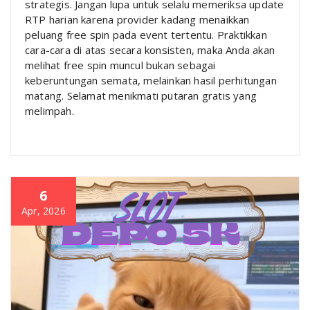
strategis. Jangan lupa untuk selalu memeriksa update
RTP harian karena provider kadang menaikkan
peluang free spin pada event tertentu. Praktikkan
cara-cara di atas secara konsisten, maka Anda akan
melihat free spin muncul bukan sebagai
keberuntungan semata, melainkan hasil perhitungan
matang. Selamat menikmati putaran gratis yang
melimpah.
6
Apr, 2026