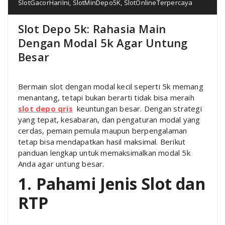
SlotGacorHariIni
,
SlotMinDepo5K
,
SlotOnlineTerpercaya
Slot Depo 5k: Rahasia Main
Dengan Modal 5k Agar Untung
Besar
Bermain slot dengan modal kecil seperti 5k memang
menantang, tetapi bukan berarti tidak bisa meraih
slot depo qris
keuntungan besar. Dengan strategi
yang tepat, kesabaran, dan pengaturan modal yang
cerdas, pemain pemula maupun berpengalaman
tetap bisa mendapatkan hasil maksimal. Berikut
panduan lengkap untuk memaksimalkan modal 5k
Anda agar untung besar.
1. Pahami Jenis Slot dan
RTP