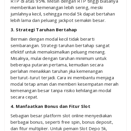
RTP di atas 95%. Mesin dengan RTP tinggi biasanya
memberikan kemenangan lebih sering, meski
jumlahnya kecil, sehingga modal 5k dapat bertahan
lebih lama dan peluang jackpot semakin besar.
3. Strategi Taruhan Bertahap
Bermain dengan modal kecil tidak berarti
sembarangan. Strategi taruhan bertahap sangat
efektif untuk memaksimalkan peluang menang.
Misalnya, mulai dengan taruhan minimum untuk
beberapa putaran pertama, kemudian secara
perlahan menaikkan taruhan jika kemenangan
berturut-turut terjadi. Cara ini membantu menjaga
modal tetap aman dan memberi kesempatan meraih
kemenangan besar tanpa risiko kehilangan modal
secara cepat.
4. Manfaatkan Bonus dan Fitur Slot
Sebagian besar platform slot online menyediakan
berbagai bonus, seperti free spin, bonus deposit,
dan fitur multiplier. Untuk pemain Slot Depo 5k,