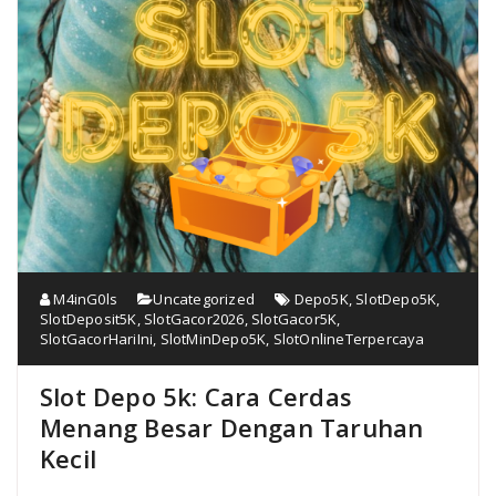
M4inG0ls
Uncategorized
Depo5K
,
SlotDepo5K
,
SlotDeposit5K
,
SlotGacor2026
,
SlotGacor5K
,
SlotGacorHariIni
,
SlotMinDepo5K
,
SlotOnlineTerpercaya
Slot Depo 5k: Cara Cerdas
Menang Besar Dengan Taruhan
Kecil