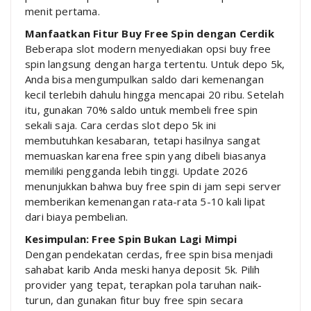
menit pertama.
Manfaatkan Fitur Buy Free Spin dengan Cerdik
Beberapa slot modern menyediakan opsi buy free
spin langsung dengan harga tertentu. Untuk depo 5k,
Anda bisa mengumpulkan saldo dari kemenangan
kecil terlebih dahulu hingga mencapai 20 ribu. Setelah
itu, gunakan 70% saldo untuk membeli free spin
sekali saja. Cara cerdas slot depo 5k ini
membutuhkan kesabaran, tetapi hasilnya sangat
memuaskan karena free spin yang dibeli biasanya
memiliki pengganda lebih tinggi. Update 2026
menunjukkan bahwa buy free spin di jam sepi server
memberikan kemenangan rata-rata 5-10 kali lipat
dari biaya pembelian.
Kesimpulan: Free Spin Bukan Lagi Mimpi
Dengan pendekatan cerdas, free spin bisa menjadi
sahabat karib Anda meski hanya deposit 5k. Pilih
provider yang tepat, terapkan pola taruhan naik-
turun, dan gunakan fitur buy free spin secara