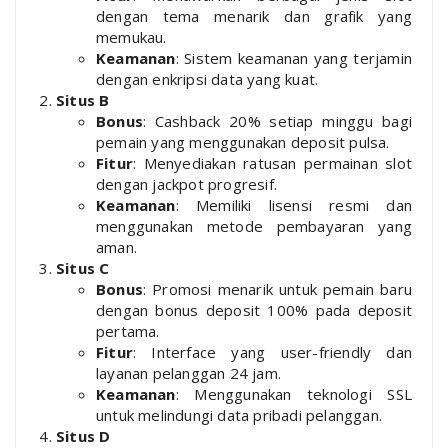
dengan tema menarik dan grafik yang
memukau.
Keamanan
: Sistem keamanan yang terjamin
dengan enkripsi data yang kuat.
Situs B
Bonus
: Cashback 20% setiap minggu bagi
pemain yang menggunakan deposit pulsa.
Fitur
: Menyediakan ratusan permainan slot
dengan jackpot progresif.
Keamanan
: Memiliki lisensi resmi dan
menggunakan metode pembayaran yang
aman.
Situs C
Bonus
: Promosi menarik untuk pemain baru
dengan bonus deposit 100% pada deposit
pertama.
Fitur
: Interface yang user-friendly dan
layanan pelanggan 24 jam.
Keamanan
: Menggunakan teknologi SSL
untuk melindungi data pribadi pelanggan.
Situs D