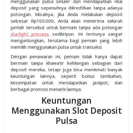
menggunakan pulsa seluler dan mendapatkan nilai
deposit yang sepenuhnya dikreditkan tanpa adanya
potongan. Misalnya, jika Anda melakukan deposit
sebesar Rp100.000, Anda akan menerima seluruh
jumlah tersebut untuk bermain tanpa ada potongan
starlight princess
sedikitpun. Ini tentunya sangat
menguntungkan, terutama bagi pemain yang lebih
memilih menggunakan pulsa untuk transaksi.
Dengan penawaran ini, pemain tidak hanya dapat
bermain tanpa khawatir kehilangan sebagian dari
deposit mereka, tetapi juga bisa menikmati banyak
keuntungan lainnya, seperti bonus tambahan,
kesempatan untuk mendapatkan jackpot, dan
berbagai promosi menarik lainnya.
Keuntungan
Menggunakan Slot Deposit
Pulsa