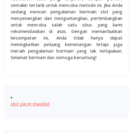
semakin tertarik untuk mencoba metode ini. Jika Anda
sedang mencari pengalaman bermain slot yang
menyenangkan dan menguntungkan, pertimbangkan
untuk mencoba salah satu situs yang kami
rekomendasikan di atas. Dengan memanfaatkan
kesempatan ini, Anda tidak hanya dapat
meningkatkan peluang kemenangan tetapi juga
meraih pengalaman bermain yang tak terlupakan.
Selamat bermain dan semoga beruntung!
slot gacor mauslot