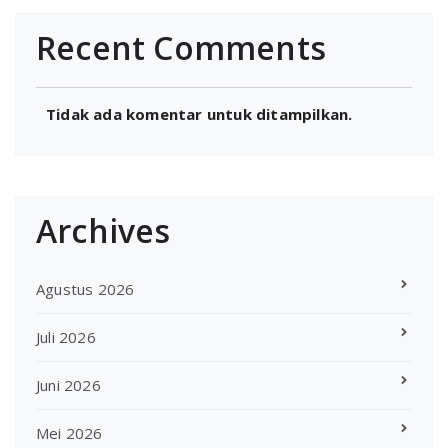
Recent Comments
Tidak ada komentar untuk ditampilkan.
Archives
Agustus 2026
Juli 2026
Juni 2026
Mei 2026