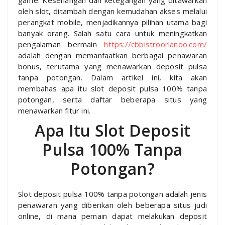
oleh slot, ditambah dengan kemudahan akses melalui
perangkat mobile, menjadikannya pilihan utama bagi
banyak orang. Salah satu cara untuk meningkatkan
pengalaman bermain
https://cbbistroorlando.com/
adalah dengan memanfaatkan berbagai penawaran
bonus, terutama yang menawarkan deposit pulsa
tanpa potongan. Dalam artikel ini, kita akan
membahas apa itu slot deposit pulsa 100% tanpa
potongan, serta daftar beberapa situs yang
menawarkan fitur ini.
Apa Itu Slot Deposit
Pulsa 100% Tanpa
Potongan?
Slot deposit pulsa 100% tanpa potongan adalah jenis
penawaran yang diberikan oleh beberapa situs judi
online, di mana pemain dapat melakukan deposit