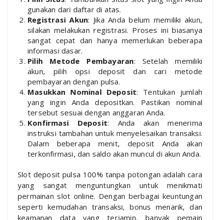
gunakan dari daftar di atas.
Registrasi Akun
: Jika Anda belum memiliki akun,
silakan melakukan registrasi. Proses ini biasanya
sangat cepat dan hanya memerlukan beberapa
informasi dasar.
Pilih Metode Pembayaran
: Setelah memiliki
akun, pilih opsi deposit dan cari metode
pembayaran dengan pulsa.
Masukkan Nominal Deposit
: Tentukan jumlah
yang ingin Anda depositkan. Pastikan nominal
tersebut sesuai dengan anggaran Anda.
Konfirmasi Deposit
: Anda akan menerima
instruksi tambahan untuk menyelesaikan transaksi.
Dalam beberapa menit, deposit Anda akan
terkonfirmasi, dan saldo akan muncul di akun Anda.
Slot deposit pulsa 100% tanpa potongan adalah cara
yang sangat menguntungkan untuk menikmati
permainan slot online. Dengan berbagai keuntungan
seperti kemudahan transaksi, bonus menarik, dan
keamanan data yang terjamin, banyak pemain