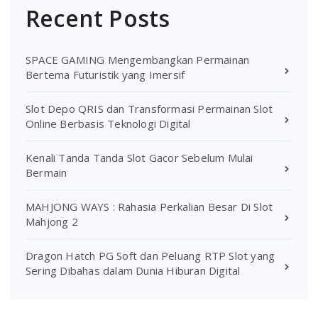
Recent Posts
SPACE GAMING Mengembangkan Permainan
Bertema Futuristik yang Imersif
Slot Depo QRIS dan Transformasi Permainan Slot
Online Berbasis Teknologi Digital
Kenali Tanda Tanda Slot Gacor Sebelum Mulai
Bermain
MAHJONG WAYS : Rahasia Perkalian Besar Di Slot
Mahjong 2
Dragon Hatch PG Soft dan Peluang RTP Slot yang
Sering Dibahas dalam Dunia Hiburan Digital