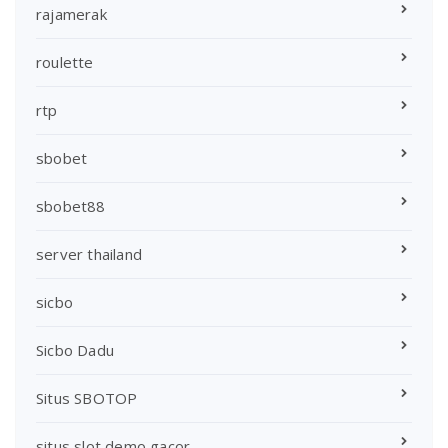
rajamerak
roulette
rtp
sbobet
sbobet88
server thailand
sicbo
Sicbo Dadu
Situs SBOTOP
situs slot demo gacor