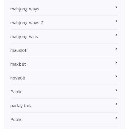
mahjong ways
mahjong ways 2
mahjong wins
mauslot
maxbet
nova88
Pablic
parlay bola
Public