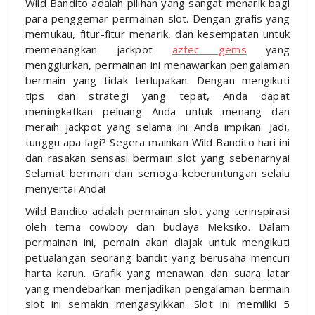
Wild Bandito adalah pilihan yang sangat menarik bagi
para penggemar permainan slot. Dengan grafis yang
memukau, fitur-fitur menarik, dan kesempatan untuk
memenangkan jackpot
aztec gems
yang
menggiurkan, permainan ini menawarkan pengalaman
bermain yang tidak terlupakan. Dengan mengikuti
tips dan strategi yang tepat, Anda dapat
meningkatkan peluang Anda untuk menang dan
meraih jackpot yang selama ini Anda impikan. Jadi,
tunggu apa lagi? Segera mainkan Wild Bandito hari ini
dan rasakan sensasi bermain slot yang sebenarnya!
Selamat bermain dan semoga keberuntungan selalu
menyertai Anda!
Wild Bandito adalah permainan slot yang terinspirasi
oleh tema cowboy dan budaya Meksiko. Dalam
permainan ini, pemain akan diajak untuk mengikuti
petualangan seorang bandit yang berusaha mencuri
harta karun. Grafik yang menawan dan suara latar
yang mendebarkan menjadikan pengalaman bermain
slot ini semakin mengasyikkan. Slot ini memiliki 5