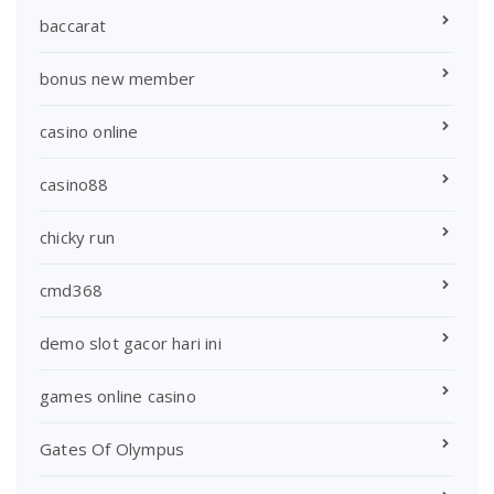
baccarat
bonus new member
casino online
casino88
chicky run
cmd368
demo slot gacor hari ini
games online casino
Gates Of Olympus