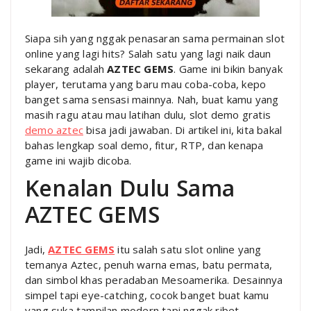
Siapa sih yang nggak penasaran sama permainan slot
online yang lagi hits? Salah satu yang lagi naik daun
sekarang adalah
AZTEC GEMS
. Game ini bikin banyak
player, terutama yang baru mau coba-coba, kepo
banget sama sensasi mainnya. Nah, buat kamu yang
masih ragu atau mau latihan dulu, slot demo gratis
demo aztec
bisa jadi jawaban. Di artikel ini, kita bakal
bahas lengkap soal demo, fitur, RTP, dan kenapa
game ini wajib dicoba.
Kenalan Dulu Sama
AZTEC GEMS
Jadi,
AZTEC GEMS
itu salah satu slot online yang
temanya Aztec, penuh warna emas, batu permata,
dan simbol khas peradaban Mesoamerika. Desainnya
simpel tapi eye-catching, cocok banget buat kamu
yang suka tampilan modern tapi nggak ribet.