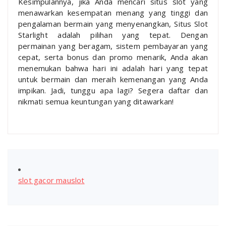
Kesimpulannya, jika Anda mencari situs slot yang
menawarkan kesempatan menang yang tinggi dan
pengalaman bermain yang menyenangkan, Situs Slot
Starlight adalah pilihan yang tepat. Dengan
permainan yang beragam, sistem pembayaran yang
cepat, serta bonus dan promo menarik, Anda akan
menemukan bahwa hari ini adalah hari yang tepat
untuk bermain dan meraih kemenangan yang Anda
impikan. Jadi, tunggu apa lagi? Segera daftar dan
nikmati semua keuntungan yang ditawarkan!
slot gacor mauslot