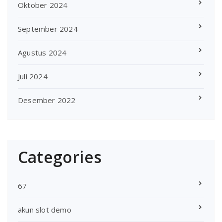
Oktober 2024
September 2024
Agustus 2024
Juli 2024
Desember 2022
Categories
67
akun slot demo