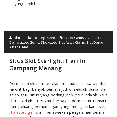
yang lebih baik.
admin
Uncategorized
Aztec Gems
,
Aztec Slot
,
Demo aztec Gems
,
Slot Aztec
,
Slot Aztec Gems
,
Slot Demo
Aztec Gems
Situs Slot Starlight: Hari Ini
Gampang Menang
Permainan slot online telah menjadi salah satu pilihan
favorit bagi banyak pemain judi di seluruh dunia, dan
salah satu situs yang sedang naik daun adalah Situs
Slot Starlight. Dengan berbagai permainan menarik
dan peluang kemenangan yang menggiurkan, situs
rtp aztec gems
ini menawarkan pengalaman bermain