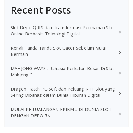
Recent Posts
Slot Depo QRIS dan Transformasi Permainan Slot
Online Berbasis Teknologi Digital
Kenali Tanda Tanda Slot Gacor Sebelum Mulai
Bermain
MAHJONG WAYS : Rahasia Perkalian Besar Di Slot
Mahjong 2
Dragon Hatch PG Soft dan Peluang RTP Slot yang
Sering Dibahas dalam Dunia Hiburan Digital
MULAI PETUALANGAN EPIKMU DI DUNIA SLOT
DENGAN DEPO 5K