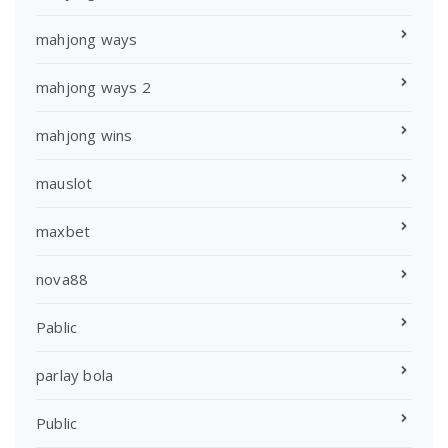
mahjong ways
mahjong ways 2
mahjong wins
mauslot
maxbet
nova88
Pablic
parlay bola
Public