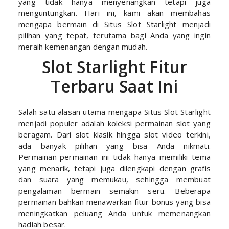
yang tidak hanya menyenangkan tetapi juga
menguntungkan. Hari ini, kami akan membahas
mengapa bermain di Situs Slot Starlight menjadi
pilihan yang tepat, terutama bagi Anda yang ingin
meraih kemenangan dengan mudah.
Slot Starlight Fitur
Terbaru Saat Ini
Salah satu alasan utama mengapa Situs Slot Starlight
menjadi populer adalah koleksi permainan slot yang
beragam. Dari slot klasik hingga slot video terkini,
ada banyak pilihan yang bisa Anda nikmati.
Permainan-permainan ini tidak hanya memiliki tema
yang menarik, tetapi juga dilengkapi dengan grafis
dan suara yang memukau, sehingga membuat
pengalaman bermain semakin seru. Beberapa
permainan bahkan menawarkan fitur bonus yang bisa
meningkatkan peluang Anda untuk memenangkan
hadiah besar.