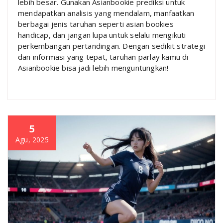
lebih besar. Gunakan Asianbookie prediksi untuk
mendapatkan analisis yang mendalam, manfaatkan
berbagai jenis taruhan seperti asian bookies
handicap, dan jangan lupa untuk selalu mengikuti
perkembangan pertandingan. Dengan sedikit strategi
dan informasi yang tepat, taruhan parlay kamu di
Asianbookie bisa jadi lebih menguntungkan!
5
Agu, 2025