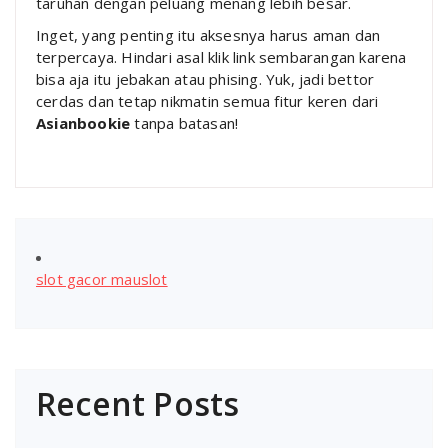
taruhan dengan peluang menang lebih besar.
Inget, yang penting itu aksesnya harus aman dan
terpercaya. Hindari asal klik link sembarangan karena
bisa aja itu jebakan atau phising. Yuk, jadi bettor
cerdas dan tetap nikmatin semua fitur keren dari
Asianbookie
tanpa batasan!
slot gacor mauslot
Recent Posts