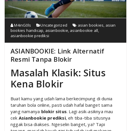
M4inG0ls
Uncategorized
asian bookies
,
asian
bookies handicap
,
asianbookie
,
asianbookie all
,
asianbookie prediksi
ASIANBOOKIE: Link Alternatif
Resmi Tanpa Blokir
Masalah Klasik: Situs
Kena Blokir
Buat kamu yang udah lama berkecimpung di dunia
taruhan bola online, pasti udah hafal banget sama
yang namanya
blokir situs
. Lagi asik-asiknya mau
cek
Asianbookie prediksi
, eh tiba-tiba situsnya
nggak bisa diakses. Ngeselin banget, ya? Tapi
tenang, masalah kayak gini tuh udah jadi makanan