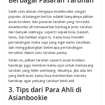
Berbagai Pasaran Taruhan
Salah satu alasan mengapa Asianbookie sangat
populer di kalangan bettor adalah banyaknya pilihan
asian bookies dan pasaran taruhan yang tersedia.
Asianbookie all menawarkan berbagai jenis taruhan
dari banyak olahraga, seperti sepak bola, basket,
tenis, dan bahkan esports. Kamu bisa memilih
pertandingan mana saja yang ingin kamu taruhkan,
dan menggabungkan beberapa pertandingan
tersebut dalam satu taruhan parlay.
Selain itu, pilihan taruhan seperti asian bookies
handicap juga memberi kamu opsi untuk memasang
taruhan yang lebih seimbang. Misalnya, jika ada tim
yang lebih kuat, kamu bisa memberikan mereka
handicap agar peluang taruhan lebih adil.
3. Tips dari Para Ahli di
Asianbookie