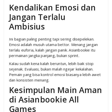
Kendalikan Emosi dan
Jangan Terlalu
Ambisius
Ini bagian paling penting tapi sering disepelekan.
Emosi adalah musuh utama bettor. Menang jangan
terlalu euforia, kalah jangan panik. Asianbookie itu
permainan jangka panjang, bukan sprint.
Kalau sudah kena kalah beruntun, lebih baik stop
sejenak. Evaluasi, bukan malah ngejar kekalahan.
Pemain yang bisa kontrol emosi biasanya lebih awet
dan konsisten menang.
Kesimpulan Main Aman
di Asianbookie All
Games