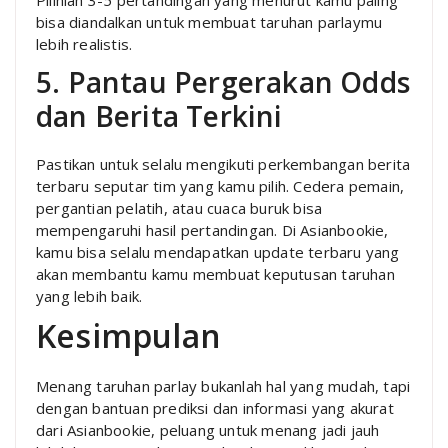
Pilihlah 3-5 pertandingan yang menurut kamu paling
bisa diandalkan untuk membuat taruhan parlaymu
lebih realistis.
5. Pantau Pergerakan Odds
dan Berita Terkini
Pastikan untuk selalu mengikuti perkembangan berita
terbaru seputar tim yang kamu pilih. Cedera pemain,
pergantian pelatih, atau cuaca buruk bisa
mempengaruhi hasil pertandingan. Di Asianbookie,
kamu bisa selalu mendapatkan update terbaru yang
akan membantu kamu membuat keputusan taruhan
yang lebih baik.
Kesimpulan
Menang taruhan parlay bukanlah hal yang mudah, tapi
dengan bantuan prediksi dan informasi yang akurat
dari Asianbookie, peluang untuk menang jadi jauh