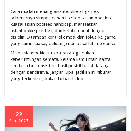
Cara mudah menang asianbookie all games
sebenarnya simpel: pahami sistem asian bookies,
kuasai asian bookies handicap, manfaatkan
asianbookie prediksi, dan kelola modal dengan
disiplin. Ditambah kontrol emosi dan fokus ke game
yang kamu kuasai, peluang cuan bakal lebih terbuka.
Main asianbookie itu soal strategi, bukan
keberuntungan semata. Selama kamu main santai,
cerdas, dan konsisten, hasil positif bakal datang
dengan sendirinya. Jangan lupa, jadikan ini hiburan
yang terkontrol, bukan beban hidup.
22
Sep, 2025