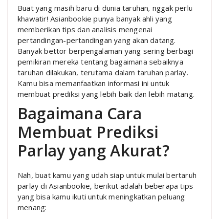
Buat yang masih baru di dunia taruhan, nggak perlu
khawatir! Asianbookie punya banyak ahli yang
memberikan tips dan analisis mengenai
pertandingan-pertandingan yang akan datang.
Banyak bettor berpengalaman yang sering berbagi
pemikiran mereka tentang bagaimana sebaiknya
taruhan dilakukan, terutama dalam taruhan parlay.
Kamu bisa memanfaatkan informasi ini untuk
membuat prediksi yang lebih baik dan lebih matang.
Bagaimana Cara
Membuat Prediksi
Parlay yang Akurat?
Nah, buat kamu yang udah siap untuk mulai bertaruh
parlay di Asianbookie, berikut adalah beberapa tips
yang bisa kamu ikuti untuk meningkatkan peluang
menang: