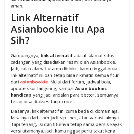
aman.
Link Alternatif
Asianbookie Itu Apa
Sih?
Gampangnya,
link alternatif
adalah alamat situs
cadangan yang disediakan resmi oleh Asianbookie.
Jadi, kalau alamat utama diblokir, kamu tinggal buka
link alternatif ini dan tetap bisa nikmatin semua fitur
dari
asianbookie
. Mulai dari forum, jadwal bola,
update skor langsung, sampai
Asian bookies
handicap
yang jadi andalan para bettor, semuanya
tetap bisa diakses tanpa ribet.
Biasanya, link alternatif ini cuma beda di domain aja.
Misalnya dari .com jadi .vip, .net, atau variasi lainnya.
Tapi tenang, isi dan fiturnya tetap sama persis kayak
versi utamanya. Jadi, kamu nggak perlu takut kena