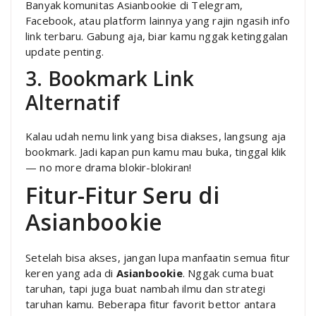
Banyak komunitas Asianbookie di Telegram,
Facebook, atau platform lainnya yang rajin ngasih info
link terbaru. Gabung aja, biar kamu nggak ketinggalan
update penting.
3. Bookmark Link
Alternatif
Kalau udah nemu link yang bisa diakses, langsung aja
bookmark. Jadi kapan pun kamu mau buka, tinggal klik
— no more drama blokir-blokiran!
Fitur-Fitur Seru di
Asianbookie
Setelah bisa akses, jangan lupa manfaatin semua fitur
keren yang ada di
Asianbookie
. Nggak cuma buat
taruhan, tapi juga buat nambah ilmu dan strategi
taruhan kamu. Beberapa fitur favorit bettor antara