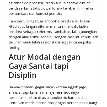
asianbookie prediksi. Prediksi ini biasanya dibuat
berdasarkan statistik, performa terakhir tim, rekor
pertemuan, dan kondisi pemain.
Tapi perlu diingat, asianbookie prediksi itu bukan
kitab suci. Jangan ditelan mentah-mentah. Jadikan
prediksi sebagai referensi tambahan, lalu gabungkan
dengan analisismu sendiri. Dengan cara ini, keputusan
taruhan kamu lebih rasional dan nggak cuma pakai
feeling.
Atur Modal dengan
Gaya Santai tapi
Disiplin
Banyak pemain gagal bukan karena nggak jago
analisis, tapi karena manajemen modalnya
berantakan. Main di asianbookie itu harus sabar.
Tentukan modal harian dan jangan pernah pakai uang