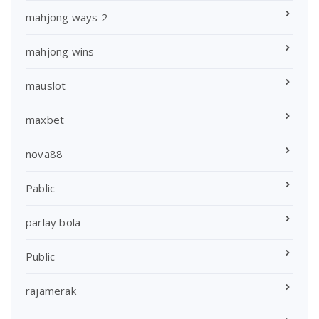
mahjong ways 2
mahjong wins
mauslot
maxbet
nova88
Pablic
parlay bola
Public
rajamerak