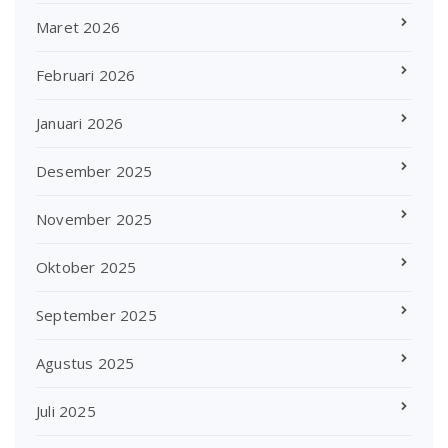
Maret 2026
Februari 2026
Januari 2026
Desember 2025
November 2025
Oktober 2025
September 2025
Agustus 2025
Juli 2025