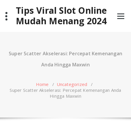
Skip
Tips Viral Slot Online
to
content
Mudah Menang 2024
Super Scatter Akselerasi: Percepat Kemenangan
Anda Hingga Maxwin
Home
/
Uncategorized
/
Super Scatter Akselerasi: Percepat Kemenangan Anda
Hingga Maxwin