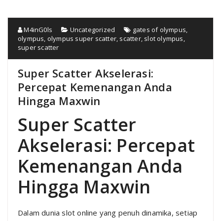
M4inG0ls
Uncategorized
gates of olympus
,
olympus
,
olympus super scatter
,
scatter
,
slot olympus
,
super scatter
Super Scatter Akselerasi:
Percepat Kemenangan Anda
Hingga Maxwin
Super Scatter
Akselerasi: Percepat
Kemenangan Anda
Hingga Maxwin
Dalam dunia slot online yang penuh dinamika, setiap