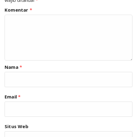
Komentar
*
Nama
*
Email
*
Situs Web