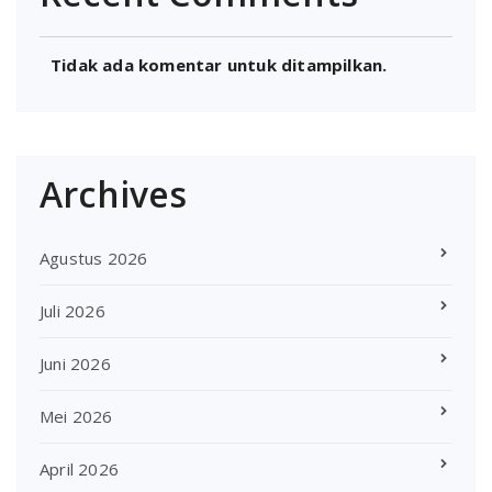
Tidak ada komentar untuk ditampilkan.
Archives
Agustus 2026
Juli 2026
Juni 2026
Mei 2026
April 2026