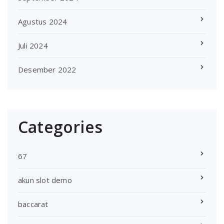
Agustus 2024
Juli 2024
Desember 2022
Categories
67
akun slot demo
baccarat