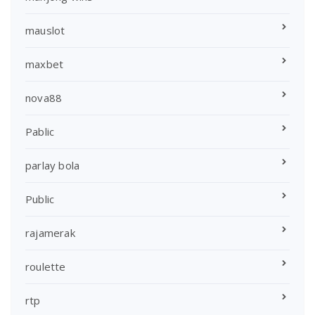
mauslot
maxbet
nova88
Pablic
parlay bola
Public
rajamerak
roulette
rtp