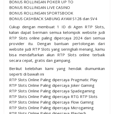
BONUS ROLLINGAN POKER UP TO
BONUS ROLLINGAN LIVE CASINO
BONUS ROLLINGAN SPORTSBOOK
BONUS CASHBACK SABUNG AYAM S128 dan SV4
Cukup dengan membuat 1 ID di Agen RTP Slots,
kalian dapat bermain semua kelompok website judi
RTP Slots online paling dipercaya 2024 dari semua
provider itu. Dengan bantuan pertolongan dari
website judi RTP Slots yang seringkali menang, kamu
bisa mendaftarkan akun RTP Slots online terbaik
secara cepat, gratis dan gampang.
Berikut kelebihan kami yang hendak diumumkan
seperti di bawah ini
RTP Slots Online Paling dipercaya Pragmatic Play
RTP Slots Online Paling dipercaya Joker Gaming
RTP Slots Online Paling dipercaya Spadegaming
RTP Slots Online Paling dipercaya RTG RTP Slots
RTP Slots Online Paling dipercaya Flow Gaming
RTP Slots Online Paling dipercaya Microgaming
RTP Slots Online Paling dipercaya Playtech