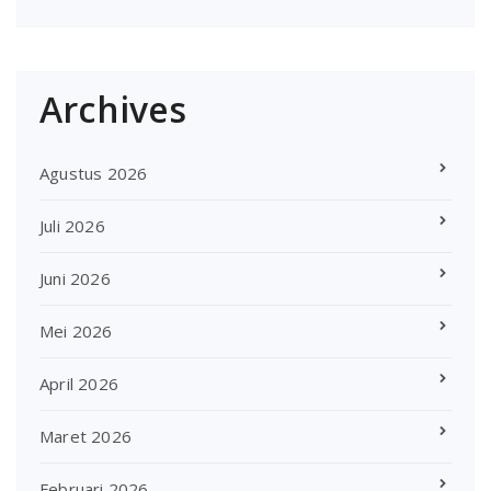
Archives
Agustus 2026
Juli 2026
Juni 2026
Mei 2026
April 2026
Maret 2026
Februari 2026