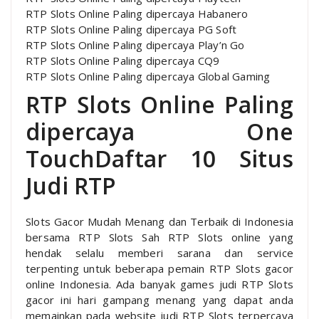
RTP Slots Online Paling dipercaya Habanero
RTP Slots Online Paling dipercaya PG Soft
RTP Slots Online Paling dipercaya Play’n Go
RTP Slots Online Paling dipercaya CQ9
RTP Slots Online Paling dipercaya Global Gaming
RTP Slots Online Paling
dipercaya One
TouchDaftar 10 Situs
Judi RTP
Slots Gacor Mudah Menang dan Terbaik di Indonesia
bersama RTP Slots Sah RTP Slots online yang
hendak selalu memberi sarana dan service
terpenting untuk beberapa pemain RTP Slots gacor
online Indonesia. Ada banyak games judi RTP Slots
gacor ini hari gampang menang yang dapat anda
memainkan pada website judi RTP Slots terpercaya