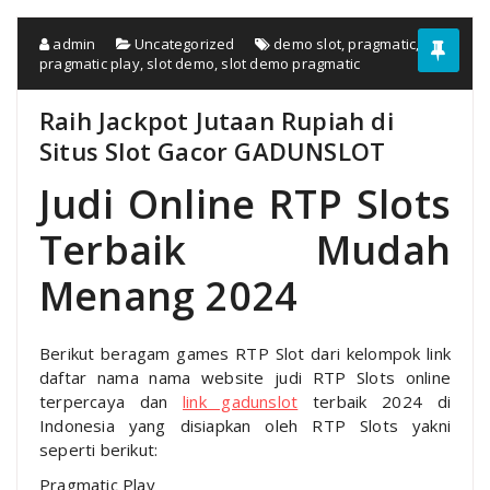
admin
Uncategorized
demo slot
,
pragmatic
,
pragmatic play
,
slot demo
,
slot demo pragmatic
Raih Jackpot Jutaan Rupiah di
Situs Slot Gacor GADUNSLOT
Judi Online RTP Slots
Terbaik Mudah
Menang 2024
Berikut beragam games RTP Slot dari kelompok link
daftar nama nama website judi RTP Slots online
terpercaya dan
link gadunslot
terbaik 2024 di
Indonesia yang disiapkan oleh RTP Slots yakni
seperti berikut:
Pragmatic Play