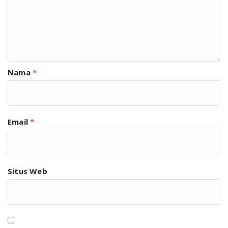
Nama
*
Email
*
Situs Web