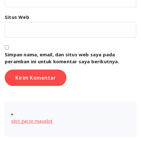
Situs Web
Simpan nama, email, dan situs web saya pada
peramban ini untuk komentar saya berikutnya.
slot gacor mauslot