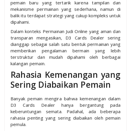
pemain baru yang tertarik karena tampilan dan
mekanisme permainan yang sederhana, namun di
balik itu terdapat strategi yang cukup kompleks untuk
dipahami.
Dalam konteks Permainan Judi Online yang aman dan
transparan mengasikan, D3 Cards Dealer sering
dianggap sebagai salah satu bentuk permainan yang
memberikan pengalaman bermain yang lebih
terstruktur dan mudah dipahami oleh berbagai
kalangan pemain.
Rahasia Kemenangan yang
Sering Diabaikan Pemain
Banyak pemain mengira bahwa kemenangan dalam
D3 Cards Dealer hanya bergantung pada
keberuntungan semata. Padahal, ada beberapa
rahasia penting yang sering diabaikan oleh pemain
pemula.