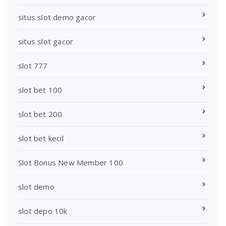
situs slot demo gacor
situs slot gacor
slot 777
slot bet 100
slot bet 200
slot bet kecil
Slot Bonus New Member 100
slot demo
slot depo 10k