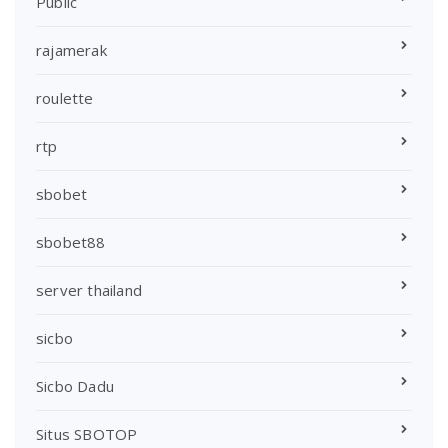
Public
rajamerak
roulette
rtp
sbobet
sbobet88
server thailand
sicbo
Sicbo Dadu
Situs SBOTOP