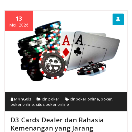
13
Mei, 2026
M4inG0ls
idn poker
idnpoker online
,
poker
,
poker online
,
situs poker online
D3 Cards Dealer dan Rahasia
Kemenangan yang Jarang