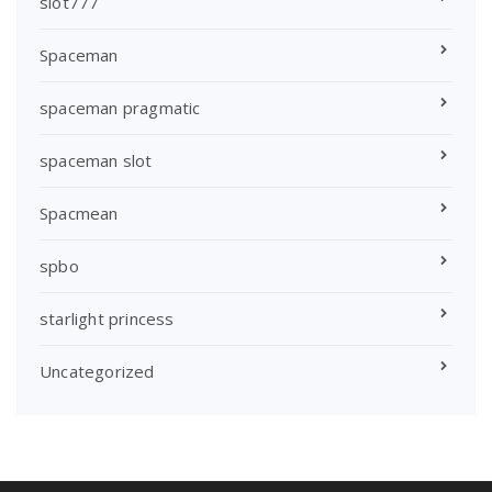
slot777
Spaceman
spaceman pragmatic
spaceman slot
Spacmean
spbo
starlight princess
Uncategorized