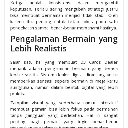
Ketiga adalah konsistensi dalam mengambil
keputusan. Terlalu sering mengubah strategi justru
bisa membuat permainan menjadi tidak stabil. Oleh
karena itu, penting untuk tetap fokus pada satu
pendekatan sampai benar-benar memahami hasilnya.
Pengalaman Bermain yang
Lebih Realistis
Salah satu hal yang membuat D3 Cards Dealer
menarik adalah pengalaman bermain yang terasa
lebih realistis. Sistem dealer digital dirancang untuk
memberikan sensasi seperti bermain di meja kartu
sungguhan, namun dalam bentuk digital yang lebih
praktis.
Tampilan visual yang sederhana namun interaktif
membuat pemain bisa lebih fokus pada permainan
tanpa gangguan yang berlebihan. Hal ini sangat
penting bagi pemain yang ingin benar-benar
merasakan pengalaman bermain yang mendalam.