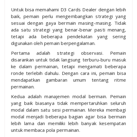
Untuk bisa memahami D3 Cards Dealer dengan lebih
baik, pemain perlu mengembangkan strategi yang
sesuai dengan gaya bermain masing-masing. Tidak
ada satu strategi yang benar-benar pasti menang,
tetapi ada beberapa pendekatan yang sering
digunakan oleh pemain berpengalaman.
Pertama adalah strategi observasi. Pemain
disarankan untuk tidak langsung terburu-buru masuk
ke dalam permainan, tetapi mengamati beberapa
ronde terlebih dahulu. Dengan cara ini, pemain bisa
mendapatkan gambaran umum tentang ritme
permainan.
Kedua adalah manajemen modal bermain. Pemain
yang baik biasanya tidak mempertaruhkan seluruh
modal dalam satu sesi permainan. Mereka membagi
modal menjadi beberapa bagian agar bisa bermain
lebih lama dan memiliki lebih banyak kesempatan
untuk membaca pola permainan.