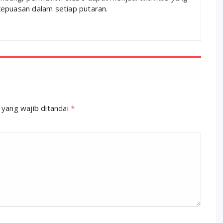
kepuasan dalam setiap putaran.
 yang wajib ditandai
*