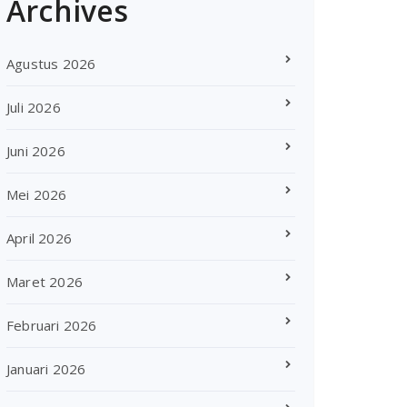
Archives
Agustus 2026
Juli 2026
Juni 2026
Mei 2026
April 2026
Maret 2026
Februari 2026
Januari 2026