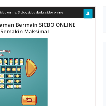
sicbo online
,
Sicbo
,
sicbo dadu
,
sicbo online
laman Bermain SICBO ONLINE
 Semakin Maksimal