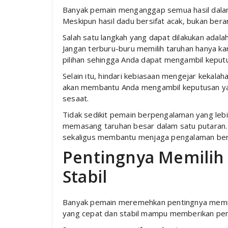
Banyak pemain menganggap semua hasil dal
Meskipun hasil dadu bersifat acak, bukan bera
Salah satu langkah yang dapat dilakukan adal
Jangan terburu-buru memilih taruhan hanya kar
pilihan sehingga Anda dapat mengambil keputu
Selain itu, hindari kebiasaan mengejar kekala
akan membantu Anda mengambil keputusan yan
sesaat.
Tidak sedikit pemain berpengalaman yang lebi
memasang taruhan besar dalam satu putaran. 
sekaligus membantu menjaga pengalaman berm
Pentingnya Memilih 
Stabil
Banyak pemain meremehkan pentingnya memi
yang cepat dan stabil mampu memberikan peng