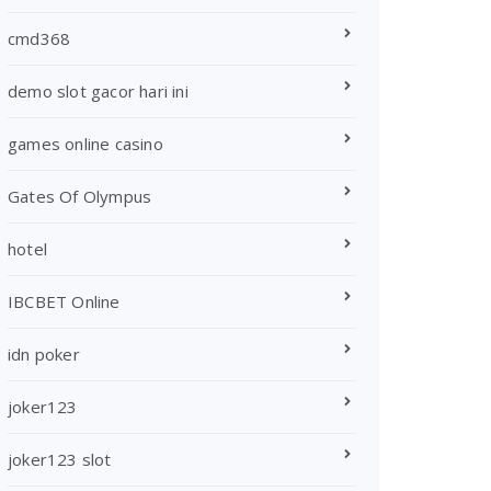
cmd368
demo slot gacor hari ini
games online casino
Gates Of Olympus
hotel
IBCBET Online
idn poker
joker123
joker123 slot