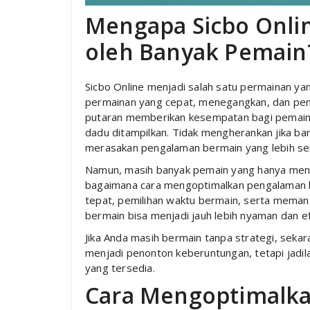
Mengapa Sicbo Onli
oleh Banyak Pemain
Sicbo Online menjadi salah satu permainan y
permainan yang cepat, menegangkan, dan pen
putaran memberikan kesempatan bagi pemain u
dadu ditampilkan. Tidak mengherankan jika ba
merasakan pengalaman bermain yang lebih se
Namun, masih banyak pemain yang hanya me
bagaimana cara mengoptimalkan pengalaman 
tepat, pemilihan waktu bermain, serta mema
bermain bisa menjadi jauh lebih nyaman dan ef
Jika Anda masih bermain tanpa strategi, seka
menjadi penonton keberuntungan, tetapi jad
yang tersedia.
Cara Mengoptimalk