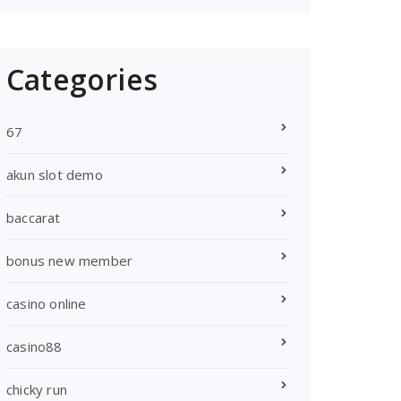
Categories
67
akun slot demo
baccarat
bonus new member
casino online
casino88
chicky run