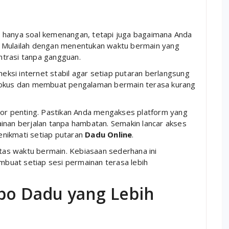
 hanya soal kemenangan, tetapi juga bagaimana Anda
. Mulailah dengan menentukan waktu bermain yang
trasi tanpa gangguan.
neksi internet stabil agar setiap putaran berlangsung
 fokus dan membuat pengalaman bermain terasa kurang
tor penting. Pastikan Anda mengakses platform yang
inan berjalan tanpa hambatan. Semakin lancar akses
nikmati setiap putaran
Dadu Online
.
atas waktu bermain. Kebiasaan sederhana ini
buat setiap sesi permainan terasa lebih
cbo Dadu yang Lebih