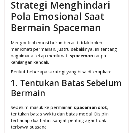
Strategi Menghindari
Pola Emosional Saat
Bermain Spaceman
Mengontrol emosi bukan berarti tidak boleh
menikmati permainan. Justru sebaliknya, ini tentang
bagaimana tetap menikmati
spaceman
tanpa
kehilangan kendali.
Berikut beberapa strategi yang bisa diterapkan:
1. Tentukan Batas Sebelum
Bermain
Sebelum masuk ke permainan
spaceman slot
,
tentukan batas waktu dan batas modal. Disiplin
terhadap dua hal ini sangat penting agar tidak
terbawa suasana.