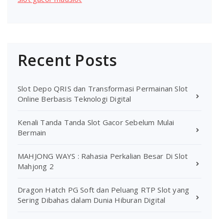
Recent Posts
Slot Depo QRIS dan Transformasi Permainan Slot
Online Berbasis Teknologi Digital
Kenali Tanda Tanda Slot Gacor Sebelum Mulai
Bermain
MAHJONG WAYS : Rahasia Perkalian Besar Di Slot
Mahjong 2
Dragon Hatch PG Soft dan Peluang RTP Slot yang
Sering Dibahas dalam Dunia Hiburan Digital