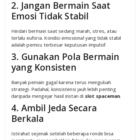
2. Jangan Bermain Saat
Emosi Tidak Stabil
Hindari bermain saat sedang marah, stres, atau
terlalu euforia. Kondisi emosional yang tidak stabil
adalah pemicu terbesar keputusan impulsif.
3. Gunakan Pola Bermain
yang Konsisten
Banyak pemain gagal karena terus mengubah
strategi. Padahal, konsistensi jauh lebih penting
daripada mengejar hasil instan di
slot spaceman
.
4. Ambil Jeda Secara
Berkala
Istirahat sejenak setelah beberapa ronde bisa