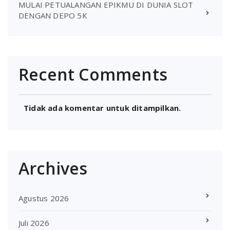
MULAI PETUALANGAN EPIKMU DI DUNIA SLOT
DENGAN DEPO 5K
Recent Comments
Tidak ada komentar untuk ditampilkan.
Archives
Agustus 2026
Juli 2026