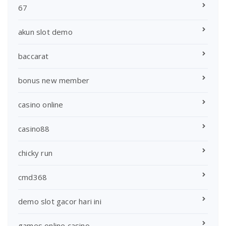
67
akun slot demo
baccarat
bonus new member
casino online
casino88
chicky run
cmd368
demo slot gacor hari ini
games online casino