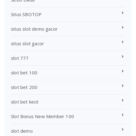
Situs SBOTOP
situs slot demo gacor
situs slot gacor
slot 777
slot bet 100
slot bet 200
slot bet kecil
Slot Bonus New Member 100
slot demo