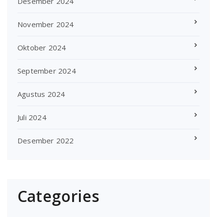
Desember 2024
November 2024
Oktober 2024
September 2024
Agustus 2024
Juli 2024
Desember 2022
Categories