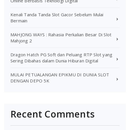
Online Berbasis Teknologi Digital
Kenali Tanda Tanda Slot Gacor Sebelum Mulai
Bermain
MAHJONG WAYS : Rahasia Perkalian Besar Di Slot
Mahjong 2
Dragon Hatch PG Soft dan Peluang RTP Slot yang
Sering Dibahas dalam Dunia Hiburan Digital
MULAI PETUALANGAN EPIKMU DI DUNIA SLOT
DENGAN DEPO 5K
Recent Comments