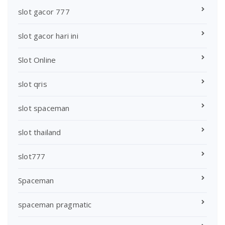
slot gacor 777
slot gacor hari ini
Slot Online
slot qris
slot spaceman
slot thailand
slot777
Spaceman
spaceman pragmatic