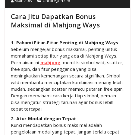
M4inG0ls
Uncategorized
Cara Jitu Dapatkan Bonus
Maksimal di Mahjong Ways
1. Pahami Fitur-Fitur Penting di Mahjong Ways
Sebelum mengejar bonus maksimal, penting untuk
memahami setiap fitur yang ada di Mahjong Ways.
Permainan ini
mahjong
memiliki simbol wild, scatter,
free spin, dan fitur pengganda yang bisa
meningkatkan kemenangan secara signifikan. Simbol
wild membantu menciptakan kombinasi menang lebih
mudah, sedangkan scatter memicu putaran free spin.
Dengan memahami cara kerja tiap simbol, pemain
bisa mengatur strategi taruhan agar bonus lebih
cepat tercapai.
2. Atur Modal dengan Tepat
Kunci mendapatkan bonus maksimal adalah
pengelolaan modal yang tepat. Jangan terlalu cepat