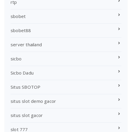
rtp
sbobet
sbobet88
server thailand
sicbo
Sicbo Dadu
Situs SBOTOP
situs slot demo gacor
situs slot gacor
slot 777