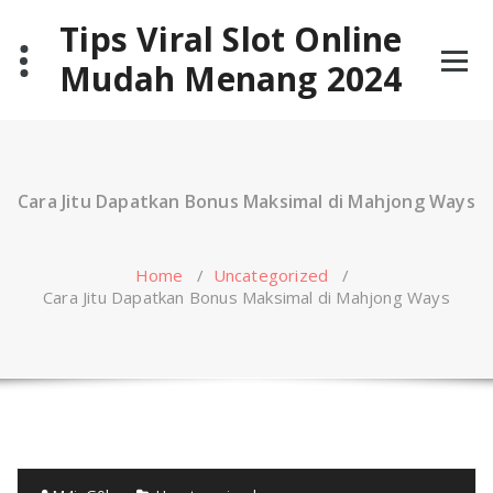
Skip
Tips Viral Slot Online
to
content
Mudah Menang 2024
Cara Jitu Dapatkan Bonus Maksimal di Mahjong Ways
Home
/
Uncategorized
/
Cara Jitu Dapatkan Bonus Maksimal di Mahjong Ways