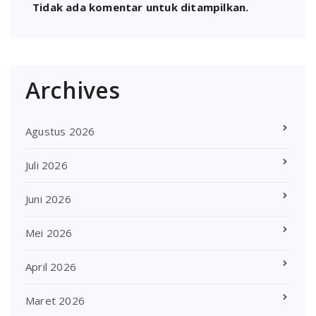
Tidak ada komentar untuk ditampilkan.
Archives
Agustus 2026
Juli 2026
Juni 2026
Mei 2026
April 2026
Maret 2026