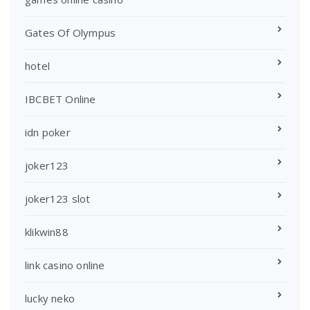
Gates Of Olympus
hotel
IBCBET Online
idn poker
joker123
joker123 slot
klikwin88
link casino online
lucky neko