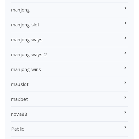
mahjong
mahjong slot
mahjong ways
mahjong ways 2
mahjong wins
mauslot
maxbet
nova88
Pablic