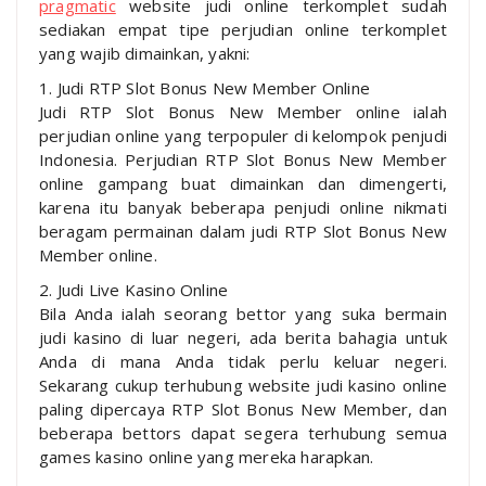
pragmatic
website judi online terkomplet sudah
sediakan empat tipe perjudian online terkomplet
yang wajib dimainkan, yakni:
1. Judi RTP Slot Bonus New Member Online
Judi RTP Slot Bonus New Member online ialah
perjudian online yang terpopuler di kelompok penjudi
Indonesia. Perjudian RTP Slot Bonus New Member
online gampang buat dimainkan dan dimengerti,
karena itu banyak beberapa penjudi online nikmati
beragam permainan dalam judi RTP Slot Bonus New
Member online.
2. Judi Live Kasino Online
Bila Anda ialah seorang bettor yang suka bermain
judi kasino di luar negeri, ada berita bahagia untuk
Anda di mana Anda tidak perlu keluar negeri.
Sekarang cukup terhubung website judi kasino online
paling dipercaya RTP Slot Bonus New Member, dan
beberapa bettors dapat segera terhubung semua
games kasino online yang mereka harapkan.