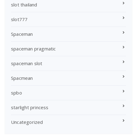
slot thailand
slot777
Spaceman
spaceman pragmatic
spaceman slot
Spacmean
spbo
starlight princess
Uncategorized