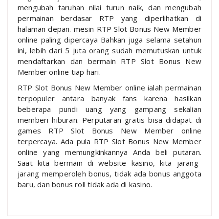
mengubah taruhan nilai turun naik, dan mengubah
permainan berdasar RTP yang diperlihatkan di
halaman depan. mesin RTP Slot Bonus New Member
online paling dipercaya Bahkan juga selama setahun
ini, lebih dari 5 juta orang sudah memutuskan untuk
mendaftarkan dan bermain RTP Slot Bonus New
Member online tiap hari.
RTP Slot Bonus New Member online ialah permainan
terpopuler antara banyak fans karena hasilkan
beberapa pundi uang yang gampang sekalian
memberi hiburan. Perputaran gratis bisa didapat di
games RTP Slot Bonus New Member online
terpercaya. Ada pula RTP Slot Bonus New Member
online yang memungkinkannya Anda beli putaran.
Saat kita bermain di website kasino, kita jarang-
jarang memperoleh bonus, tidak ada bonus anggota
baru, dan bonus roll tidak ada di kasino.