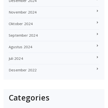
Desember 2024
November 2024
Oktober 2024
September 2024
Agustus 2024
Juli 2024
Desember 2022
Categories