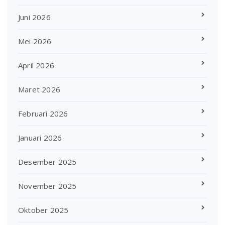
Juni 2026
Mei 2026
April 2026
Maret 2026
Februari 2026
Januari 2026
Desember 2025
November 2025
Oktober 2025