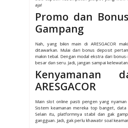
aja!
Promo dan Bonus 
Gampang
Nah, yang bikin main di ARESGACOR mak
ditawarkan. Mulai dari bonus deposit pertam
makin tebal. Dengan modal ekstra dari bonus-b
besar dan seru. Jadi, jangan sampai kelewatan
Kenyamanan 
ARESGACOR
Main slot online pasti pengen yang nyaman
Sistem keamanan mereka top banget, data p
Selain itu, platformnya stabil dan gak ga
gangguan. Jadi, gak perlu khawatir soal keama