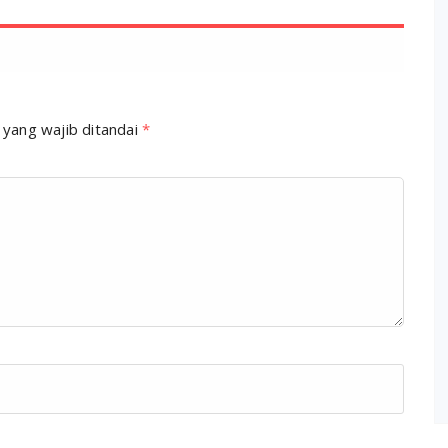
 yang wajib ditandai
*