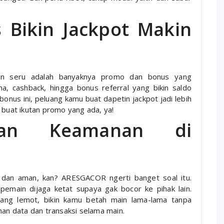
Bikin Jackpot Makin
in seru adalah banyaknya promo dan bonus yang
a, cashback, hingga bonus referral yang bikin saldo
onus ini, peluang kamu buat dapetin jackpot jadi lebih
 buat ikutan promo yang ada, ya!
dan Keamanan di
 dan aman, kan? ARESGACOR ngerti banget soal itu.
emain dijaga ketat supaya gak bocor ke pihak lain.
mpang lemot, bikin kamu betah main lama-lama tanpa
nan data dan transaksi selama main.