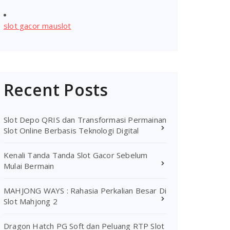
slot gacor mauslot
Recent Posts
Slot Depo QRIS dan Transformasi Permainan
Slot Online Berbasis Teknologi Digital
Kenali Tanda Tanda Slot Gacor Sebelum
Mulai Bermain
MAHJONG WAYS : Rahasia Perkalian Besar Di
Slot Mahjong 2
Dragon Hatch PG Soft dan Peluang RTP Slot