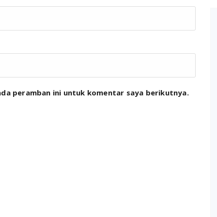
ada peramban ini untuk komentar saya berikutnya.