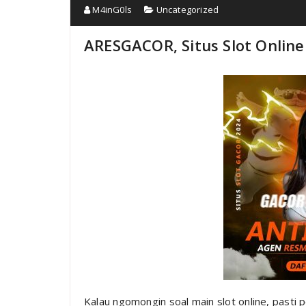
M4inG0ls
Uncategorized
ARESGACOR, Situs Slot Onlin
Kalau ngomongin soal main slot online, pasti