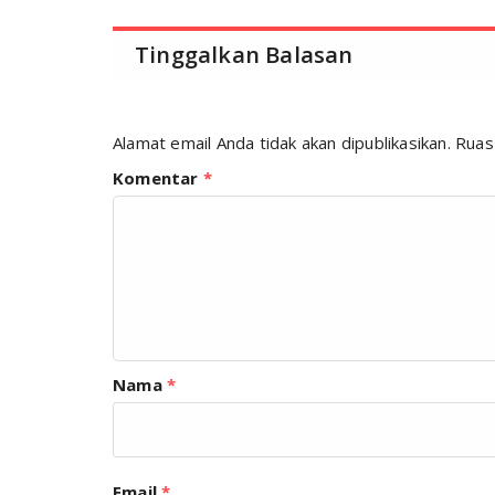
Tinggalkan Balasan
Alamat email Anda tidak akan dipublikasikan.
Ruas
Komentar
*
Nama
*
Email
*