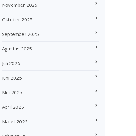
November 2025
Oktober 2025
September 2025
Agustus 2025
Juli 2025
Juni 2025
Mei 2025
April 2025
Maret 2025