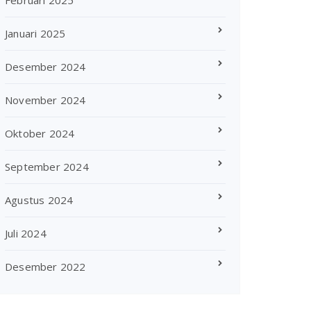
Februari 2025
Januari 2025
Desember 2024
November 2024
Oktober 2024
September 2024
Agustus 2024
Juli 2024
Desember 2022