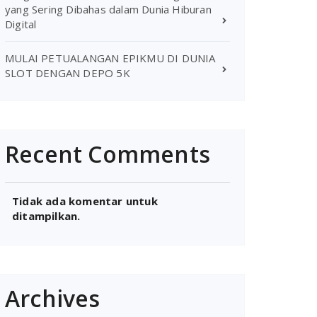
yang Sering Dibahas dalam Dunia Hiburan
Digital
MULAI PETUALANGAN EPIKMU DI DUNIA
SLOT DENGAN DEPO 5K
Recent Comments
Tidak ada komentar untuk
ditampilkan.
Archives